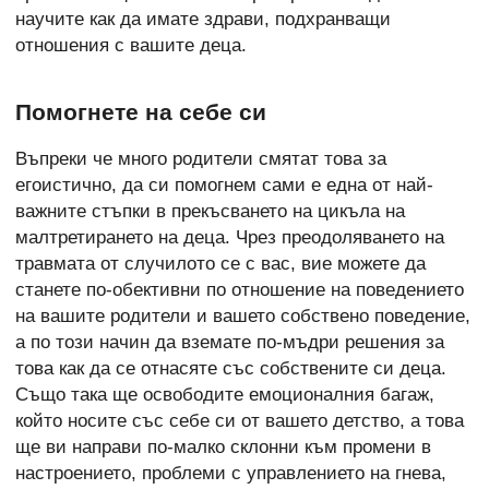
научите как да имате здрави, подхранващи
отношения с вашите деца.
Помогнете на себе си
Въпреки че много родители смятат това за
егоистично, да си помогнем сами е една от най-
важните стъпки в прекъсването на цикъла на
малтретирането на деца. Чрез преодоляването на
травмата от случилото се с вас, вие можете да
станете по-обективни по отношение на поведението
на вашите родители и вашето собствено поведение,
а по този начин да вземате по-мъдри решения за
това как да се отнасяте със собствените си деца.
Също така ще освободите емоционалния багаж,
който носите със себе си от вашето детство, а това
ще ви направи по-малко склонни към промени в
настроението, проблеми с управлението на гнева,