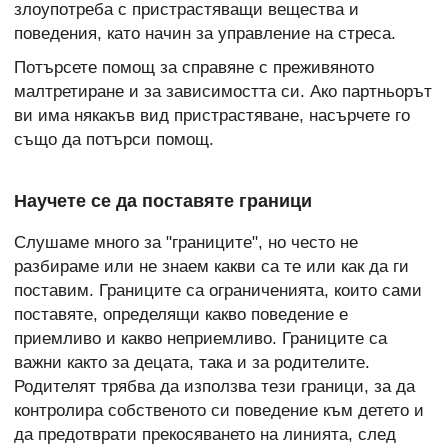
злоупотреба с пристрастяващи вещества и
поведения, като начин за управление на стреса.
Потърсете помощ за справяне с преживяното
малтретиране и за зависимостта си. Ако партньорът
ви има някакъв вид пристрастяване, насърчете го
също да потърси помощ.
Научете се да поставяте граници
Слушаме много за "границите", но често не
разбираме или не знаем какви са те или как да ги
поставим. Границите са ограниченията, които сами
поставяте, определящи какво поведение е
приемливо и какво неприемливо. Границите са
важни както за децата, така и за родителите.
Родителят трябва да използва тези граници, за да
контролира собственото си поведение към детето и
да предотврати прекосяването на линията, след