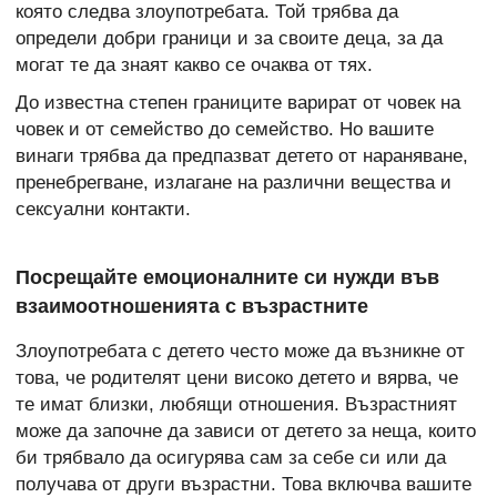
която следва злоупотребата. Той трябва да
определи добри граници и за своите деца, за да
могат те да знаят какво се очаква от тях.
До известна степен границите варират от човек на
човек и от семейство до семейство. Но вашите
винаги трябва да предпазват детето от нараняване,
пренебрегване, излагане на различни вещества и
сексуални контакти.
Посрещайте емоционалните си нужди във
взаимоотношенията с възрастните
Злоупотребата с детето често може да възникне от
това, че родителят цени високо детето и вярва, че
те имат близки, любящи отношения. Възрастният
може да започне да зависи от детето за неща, които
би трябвало да осигурява сам за себе си или да
получава от други възрастни. Това включва вашите