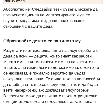
неизбежни?
Абсолютно не. Следвайки тези съвети, можете да
прекъснете цикъла на малтретирането и да се
научите как да имате здрави, подхранващи
отношения с вашите деца.
Образовайте детето си за тялото му
Резултатите от изследванията на злоупотребата с
деца са ясни — децата, които знаят как работи
тялото им; знаят истинските имена на частите на
тялото, а не измислените детски имена, с които те
се назовават, е по-малко вероятно да бъдат
сексуално насилвани. Те също така са по-способни
да съобщават какво се е случило с тях и да бъдат
взети насериозно, ако докладват злоупотреби.
Въпреки че може да изпитвате някои отрицателни
емоции около секса и сексуалността, като вина и