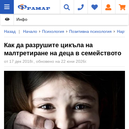
Инфо
Назад
|
Начало
Психология
Позитивна психология
Наръч
Как да разрушите цикъла на
малтретиране на деца в семейството
от 17 дек 2018г., обновено на 22 юни 2026г.