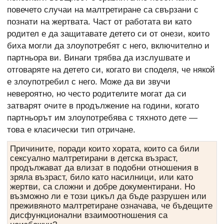
повечето случаи на малтретиране са свързани с
познати на жертвата. Част от работата ви като
родител е да защитавате детето си от онези, които
биха могли да злоупотребят с него, включително и
партньора ви. Винаги трябва да изслушвате и
отговаряте на детето си, когато ви споделя, че някой
е злоупотребил с него. Може да ви звучи
невероятно, но често родителите могат да си
затварят очите в продължение на години, когато
партньорът им злоупотребява с тяхното дете —
това е класически тип отричане.
Причините, поради които хората, които са били
сексуално малтретирани в детска възраст,
продължават да влизат в подобни отношения в
зряла възраст, било като насилници, или като
жертви, са сложни и добре документирани. Но
възможно ли е този цикъл да бъде разрушен или
преживяното малтретиране означава, че бъдещите
дисфункционални взаимоотношения са