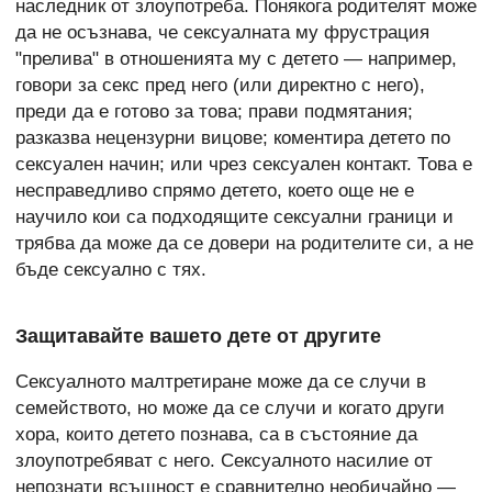
наследник от злоупотреба. Понякога родителят може
да не осъзнава, че сексуалната му фрустрация
"прелива" в отношенията му с детето — например,
говори за секс пред него (или директно с него),
преди да е готово за това; прави подмятания;
разказва нецензурни вицове; коментира детето по
сексуален начин; или чрез сексуален контакт. Това е
несправедливо спрямо детето, което още не е
научило кои са подходящите сексуални граници и
трябва да може да се довери на родителите си, а не
бъде сексуално с тях.
Защитавайте вашето дете от другите
Сексуалното малтретиране може да се случи в
семейството, но може да се случи и когато други
хора, които детето познава, са в състояние да
злоупотребяват с него. Сексуалното насилие от
непознати всъщност е сравнително необичайно —