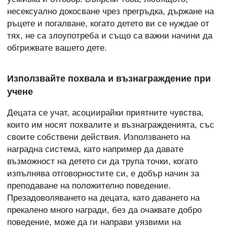
несексуално докосване чрез прегръдка, държане на
ръцете и погалване, когато детето ви се нуждае от
тях, не са злоупотреба и също са важни начини да
обгрижвате вашето дете.
Използвайте похвала и възнаграждение при
учене
Децата се учат, асоциирайки приятните чувства,
които им носят похвалите и възнагражденията, със
своите собствени действия. Използването на
наградна система, като например да давате
възможност на детето си да трупа точки, когато
изпълнява отговорностите си, е добър начин за
преподаване на положително поведение.
Презадоволяването на децата, като даването на
прекалено много награди, без да очаквате добро
поведение, може да ги направи уязвими на