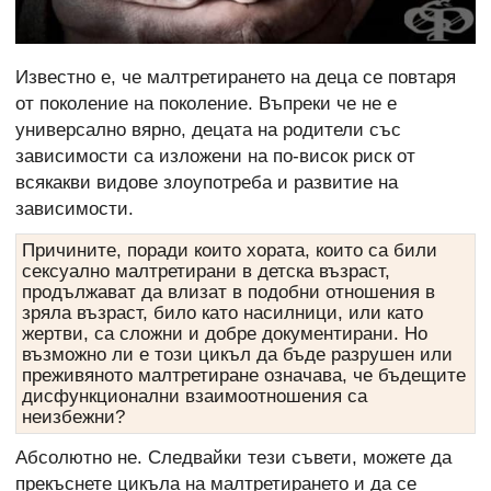
Известно е, че малтретирането на деца се повтаря
от поколение на поколение. Въпреки че не е
универсално вярно, децата на родители със
зависимости са изложени на по-висок риск от
всякакви видове злоупотреба и развитие на
зависимости.
Причините, поради които хората, които са били
сексуално малтретирани в детска възраст,
продължават да влизат в подобни отношения в
зряла възраст, било като насилници, или като
жертви, са сложни и добре документирани. Но
възможно ли е този цикъл да бъде разрушен или
преживяното малтретиране означава, че бъдещите
дисфункционални взаимоотношения са
неизбежни?
Абсолютно не. Следвайки тези съвети, можете да
прекъснете цикъла на малтретирането и да се