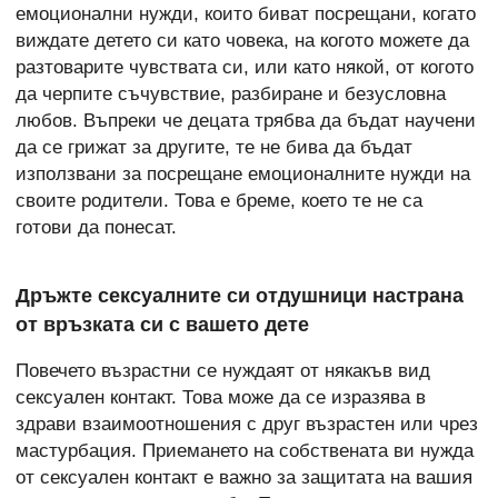
емоционални нужди, които биват посрещани, когато
виждате детето си като човека, на когото можете да
разтоварите чувствата си, или като някой, от когото
да черпите съчувствие, разбиране и безусловна
любов. Въпреки че децата трябва да бъдат научени
да се грижат за другите, те не бива да бъдат
използвани за посрещане емоционалните нужди на
своите родители. Това е бреме, което те не са
готови да понесат.
Дръжте сексуалните си отдушници настрана
от връзката си с вашето дете
Повечето възрастни се нуждаят от някакъв вид
сексуален контакт. Това може да се изразява в
здрави взаимоотношения с друг възрастен или чрез
мастурбация. Приемането на собствената ви нужда
от сексуален контакт е важно за защитата на вашия