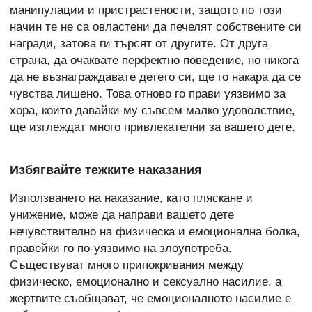
манипулации и пристрастености, защото по този
начин те не са овластени да печелят собствените си
награди, затова ги търсят от другите. От друга
страна, да очаквате перфектно поведение, но никога
да не възнаграждавате детето си, ще го накара да се
чувства лишено. Това отново го прави уязвимо за
хора, които давайки му съвсем малко удоволствие,
ще изглеждат много привлекателни за вашето дете.
Избягвайте тежките наказания
Използването на наказание, като пляскане и
унижение, може да направи вашето дете
нечувствително на физическа и емоционална болка,
правейки го по-уязвимо на злоупотреба.
Съществуват много припокривания между
физическо, емоционално и сексуално насилие, а
жертвите съобщават, че емоционалното насилие е