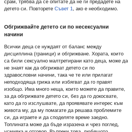
срам, трябва да се опитате да не ги предадете на
детето си. Повторете
Съвет 1
, ако е необходимо.
Обгрижвайте детето си по несексуални
начини
Всички деца се нуждаят от баланс между
дисциплина (граници) и обгрижване. Хората, които
са били сексуално малтретирани като деца, може да
не знаят как да обгрижват детето си по
здравословни начини, така че те или прилагат
неподходяща грижа или избягват да го правят
изобщо. Има много неща, които можете да правите,
за да обгрижвате детето си, без да го докосвате,
като да го изслушвате, да проявявате интерес към
живота му, да му помагате да решава проблемите
си, да играете и да споделяте време заедно.
Топлината може да бъде изразена и чрез поглед,
усмивка и отговор. Въпреки това, любящото,