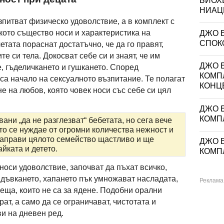
БИОХ
НИАЦИ
питват физическо удоволствие, а в комплект с
ото същество носи и характеристика на
ДЖО 
СПОКО
тата пораснат достатъчно, че да го правят,
е си тела. Докосват себе си и знаят, че им
ДЖО Е
, гъделичкането и гушкането. Според
КОМП
са начало на сексуалното възпитание. Те полагат
КОНЦ
е на любов, която човек носи със себе си цял
ДЖО Е
КОМП
ани „да не разглезват“ бебетата, но сега вече
то се нуждае от огромни количества нежност и
направи цялото семейство щастливо и ще
ДЖО Е
йката и детето.
КОМП
 носи удоволствие, започват да пъхат всичко,
 дъвкането, хапането пък умножават насладата,
неща, които не са за ядене. Подобни орални
ат, а само да се ограничават, чистотата и
ви на дневен ред.