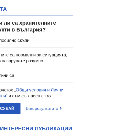
ТА
и ли са хранителните
укти в България?
посилно скъпи
ните са нормални за ситуацията,
о пазарувате разумно
тини са
очетох „
Общи условия и Лични
нни
“ и съм съгласен с тях.
АСУВАЙ
Виж резултатите
ИНТЕРЕСНИ ПУБЛИКАЦИИ