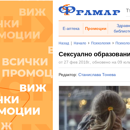
Здрав
Е-аптека
Промоции
библиот
|
Назад
Начало
Психология
Психоло
Сексуално образовани
от 27 фев 2018г., обновено на 09 юли
Редактор:
Станислава Тонева