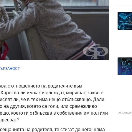
ВЪРЗАНОСТ
ва с отношението на родителите към
 Харесва ли им как изглеждат, миришат, какво е
ислят ли, че в тях има нещо отблъскващо. Дали
о на другия, когато са голи, или срамежливо
нещо, което ги отблъсква в собствения им пол или
харесват?
усещанията на родителя, те стигат до него, няма