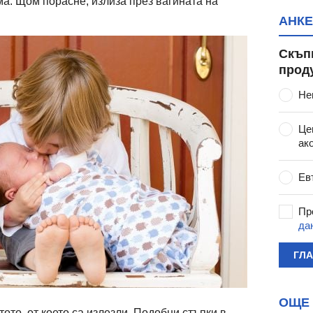
ма. Щом порасне, излиза през вагината на
АНКЕ
Скъп
прод
Не
Це
ак
Ев
Пр
да
ГЛ
ОЩЕ 
тото, от което са излезли. Подобни стъпки в