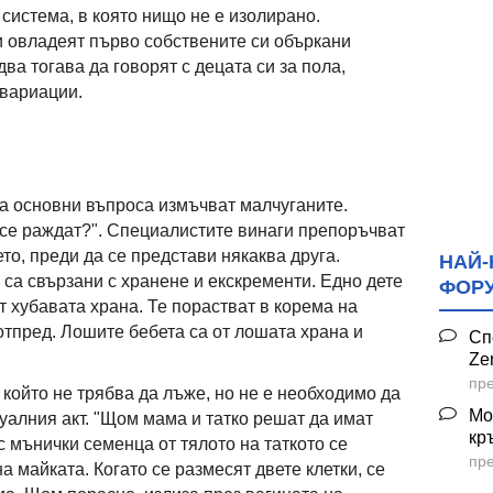
 система, в която нищо не е изолирано.
и овладеят първо собствените си объркани
ва тогава да говорят с децата си за пола,
 вариации.
а основни въпроса измъчват малчуганите.
 се раждат?". Специалистите винаги препоръчват
ето, преди да се представи някаква друга.
НАЙ-
са свързани с хранене и екскременти. Едно дете
ФОР
т хубавата храна. Те порастват в корема на
отпред. Лошите бебета са от лошата храна и
Сп
Ze
пре
който не трябва да лъже, но не е необходимо да
Мо
уалния акт. "Щом мама и татко решат да имат
кр
 с мънички семенца от тялото на таткото се
пре
а майката. Когато се размесят двете клетки, се