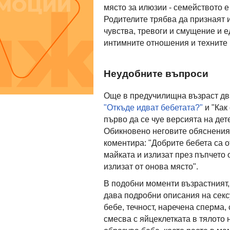
място за илюзии - семейството е
Родителите трябва да признаят 
чувства, тревоги и смущение и ед
интимните отношения и техните
Неудобните въпроси
Още в предучилищна възраст дв
"Откъде идват бебетата?"
и "Как
първо да се чуе версията на дет
Обикновено неговите обяснения 
коментира: "Добрите бебета са о
майката и излизат през пъпчето 
излизат от онова място".
В подобни моменти възрастният, 
дава подробни описания на секс
бебе, течност, наречена сперма,
смесва с яйцеклетката в тялото н