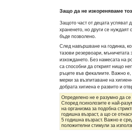
Защо да не изкореняваме то
Защото част от децата успяват 
храненето, но други се нуждаят 
бъде позволено.
След навършване на годинка, ко
тазови резервоари, мъничетата 
изхождането. Без намесата на р
са способни да открият нищо не
ръцете във фекалиите. Важно е,
мерки за възпитаване на хигиенни
добрата хигиена е развито и от
Определено не е разумно да се
Според психолозите е най-разу
на организма за подобна стриктн
годишна възраст, а що се отнас
5 годишна възраст. Важно е сред
положителни стимули за използв