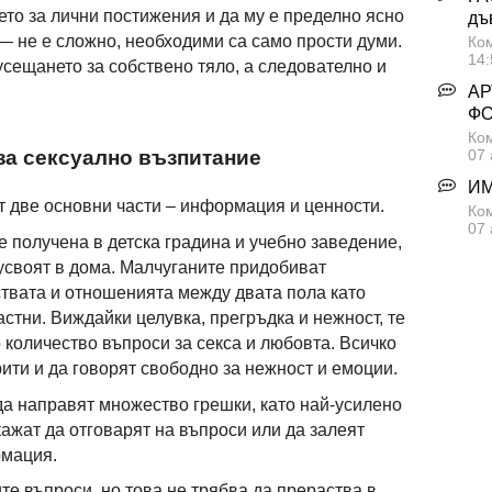
ето за лични постижения и да му е пределно ясно
дъ
 — не е сложно, необходими са само прости думи.
Ком
14:
усещането за собствено тяло, а следователно и
АР
Ф
Ком
07 
за сексуално възпитание
ИМ
от две основни части – информация и ценности.
Ком
07 
получена в детска градина и учебно заведение,
 усвоят в дома. Малчуганите придобиват
ствата и отношенията между двата пола като
стни. Виждайки целувка, прегръдка и нежност, те
 количество въпроси за секса и любовта. Всичко
рити и да говорят свободно за нежност и емоции.
а направят множество грешки, като най-усилено
ткажат да отговарят на въпроси или да залеят
рмация.
ите въпроси, но това не трябва да прераства в