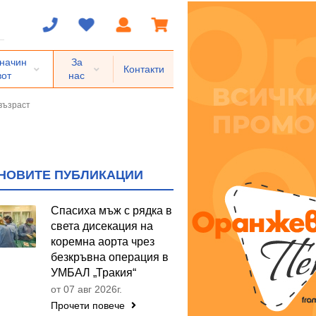
 начин
За
Контакти
вот
нас
възраст
НОВИТЕ ПУБЛИКАЦИИ
Спасиха мъж с рядка в
света дисекация на
коремна аорта чрез
безкръвна операция в
УМБАЛ „Тракия“
от 07 авг 2026г.
Прочети повече