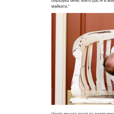
образува бебе, което расте в ма
майката.“
Често децата искат да видят мяс