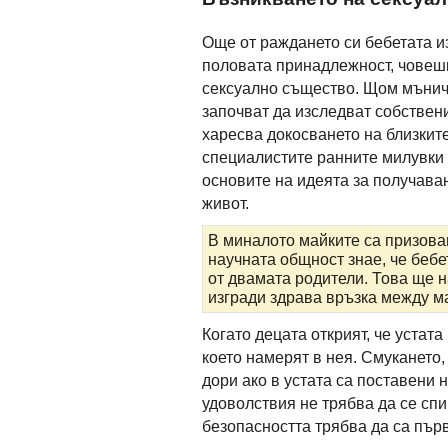
Още от раждането си бебетата из
половата принадлежност, човешк
сексуално същество. Щом мъниче
започват да изследват собственит
харесва докосването на близките
специалистите ранните милувки 
основите на идеята за получаван
живот.
В миналото майките са призовав
научната общност знае, че бебе
от двамата родители. Това ще 
изгради здрава връзка между ма
Когато децата открият, че устата
което намерят в нея. Смукането,
дори ако в устата са поставени 
удоволствия не трябва да се спир
безопасността трябва да са пър