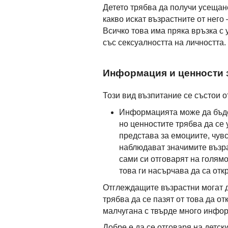
Детето трябва да получи усещан
какво искат възрастните от него
Всичко това има пряка връзка с 
със сексуалността на личността.
Информация и ценности 
Този вид възпитание се състои 
Информацията може да бъде 
но ценностите трябва да се
представа за емоциите, чув
наблюдават значимите възра
сами си отговарят на голямо
това ги насърчава да са отк
Отглеждащите възрастни могат д
трябва да се пазят от това да о
малчугана с твърде много инфо
Добре е да се отговаря на детск