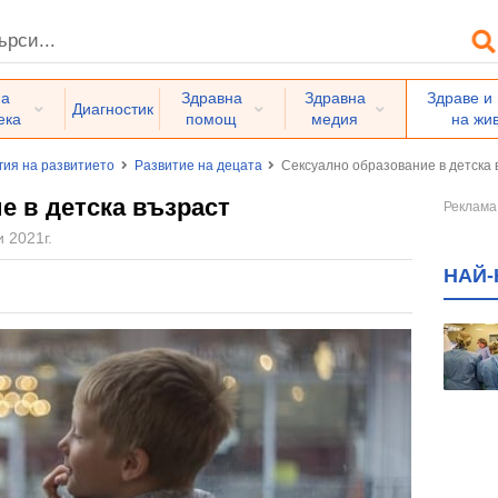
на
Здравна
Здравна
Здраве и
Диагностик
ека
помощ
медия
на жи
гия на развитието
Развитие на децата
Сексуално образование в детска 
е в детска възраст
 2021г.
НАЙ-