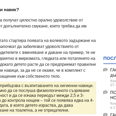
зи навик?
да получат цялостно орално удоволствие от
от допълнително смукане, което трябва да им
гато стартира появата на волевото задържане на
започват да забелязват удоволствието от
одителите с вменяване и даване на пример, те не
ПОС
приятно в миризмата, гледката или потапянето на
 докато детето расте да се предприемат правилни
ГА
 навици, за да не се окаже, че в комплект с
дъ
вращение към собственото тяло.
Ком
07 
 прибързва с възпитаването на хигиенни навици.
мно да се послуша физиологичното съзряване
ПО
ост и да се изчака периодът межди 2,5 и 3-
НО
я до контрола нощем – той се появява едва на 4-
Ком
ата, в която детето израства, да дава
в 1
ане на тоалетна, а не отрицателни.
ГА