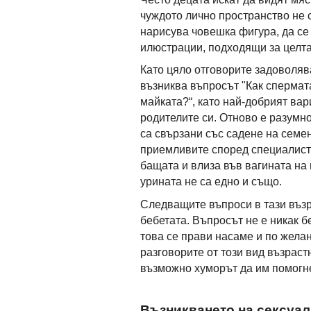
чуждото лично пространство не 
нарисува човешка фигура, да се 
илюстрации, подходящи за целта
Като цяло отговорите задоволяв
възниква въпросът "Как спермата
майката?“, като най-добрият вар
родителите си. Отново е разумно
са свързани със садене на семе
приемливите според специалисти
бащата и влиза във вагината на 
урината не са едно и също.
Следващите въпроси в тази възр
бебетата. Въпросът не е никак б
това се прави насаме и по жела
разговорите от този вид възраст
възможно хуморът да им помогне
Възникването на сексуал