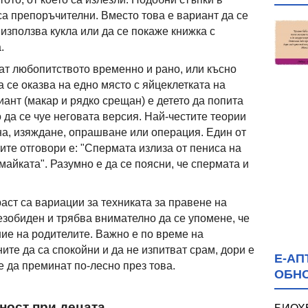
са препоръчителни. Вместо това е вариант да се
използва кукла или да се покаже книжка с
.
ат любопитството временно и рано, или късно
 се оказва на едно място с яйцеклетката на
иант (макар и рядко срещан) е детето да попита
 да се чуе неговата версия. Най-честите теории
на, изяждане, опрашване или операция. Един от
те отговори е: "Спермата излиза от пениса на
майката". Разумно е да се поясни, че спермата и
аст са вариации за техниката за правене на
езобиден и трябва внимателно да се упомене, че
ние на родителите. Важно е по време на
ните да са спокойни и да не изпитват срам, дори е
Е-АП
 да преминат по-лесно през това.
ОБН
ност при децата