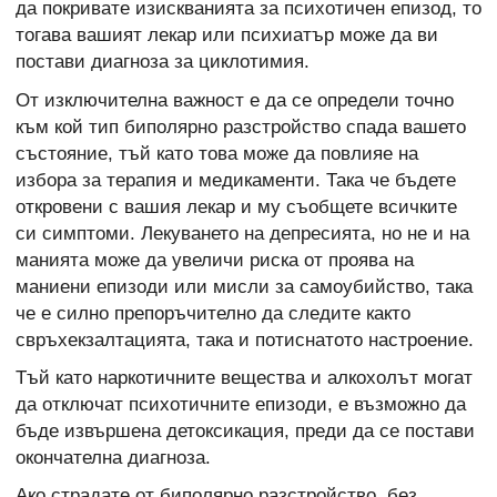
да покривате изискванията за психотичен епизод, то
тогава вашият лекар или психиатър може да ви
постави диагноза за циклотимия.
От изключителна важност е да се определи точно
към кой тип биполярно разстройство спада вашето
състояние, тъй като това може да повлияе на
избора за терапия и медикаменти. Така че бъдете
откровени с вашия лекар и му съобщете всичките
си симптоми. Лекуването на депресията, но не и на
манията може да увеличи риска от проява на
маниени епизоди или мисли за самоубийство, така
че е силно препоръчително да следите както
свръхекзалтацията, така и потиснатото настроение.
Тъй като наркотичните вещества и алкохолът могат
да отключат психотичните епизоди, е възможно да
бъде извършена детоксикация, преди да се постави
окончателна диагноза.
Ако страдате от биполярно разстройство, без