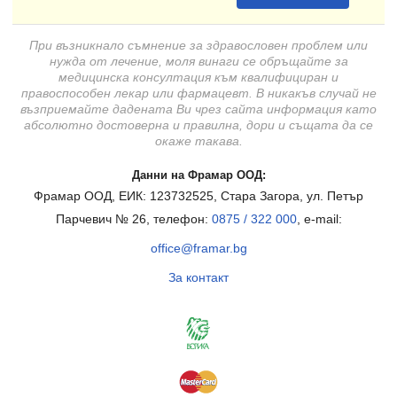
При възникнало съмнение за здравословен проблем или
нужда от лечение, моля винаги се обръщайте за
медицинска консултация към квалифициран и
правоспособен лекар или фармацевт. В никакъв случай не
възприемайте дадената Ви чрез сайта информация като
абсолютно достоверна и правилна, дори и същата да се
окаже такава.
Данни на Фрамар ООД:
Фрамар ООД, ЕИК: 123732525, Стара Загора, ул. Петър
Парчевич № 26, телефон:
0875 / 322 000
, e-mail:
office@framar.bg
За контакт