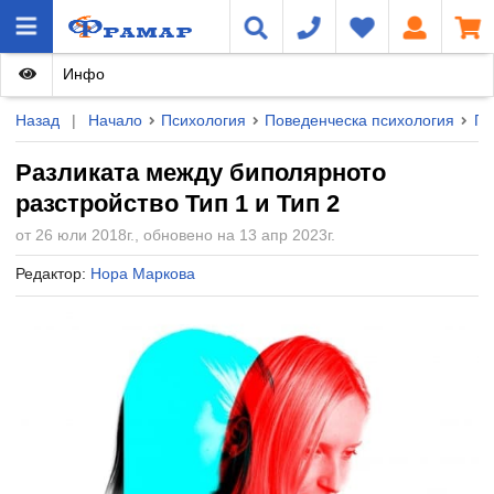
Инфо
Назад
|
Начало
Психология
Поведенческа психология
Па
Разликата между биполярното
разстройство Тип 1 и Тип 2
от 26 юли 2018г., обновено на 13 апр 2023г.
Редактор:
Нора Маркова