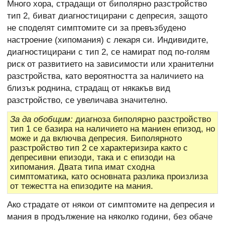
Много хора, страдащи от биполярно разстройство
тип 2, биват диагностицирани с депресия, защото
не споделят симптомите си за превъзбудено
настроение (хипомания) с лекаря си. Индивидите,
диагностицирани с тип 2, се намират под по-голям
риск от развитието на зависимости или хранителни
разстройства, като вероятността за наличието на
близък роднина, страдащ от някакъв вид
разстройство, се увеличава значително.
За да обобщим:
диагноза биполярно разстройство
тип 1 се базира на наличието на маниен епизод, но
може и да включва депресия. Биполярното
разстройство тип 2 се характеризира както с
депресивни епизоди, така и с епизоди на
хипомания. Двата типа имат сходна
симптоматика, като основната разлика произлиза
от тежестта на епизодите на мания.
Ако страдате от някои от симптомите на депресия и
мания в продължение на няколко години, без обаче