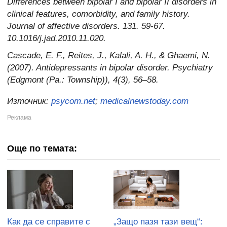
Differences between bipolar I and bipolar II disorders in
clinical features, comorbidity, and family history.
Journal of affective disorders. 131. 59-67.
10.1016/j.jad.2010.11.020.
Cascade, E. F., Reites, J., Kalali, A. H., & Ghaemi, N.
(2007). Antidepressants in bipolar disorder. Psychiatry
(Edgmont (Pa.: Township)), 4(3), 56–58.
Източник:
psycom.net
;
medicalnewstoday.com
Още по темата:
Как да се справите с
„Защо пазя тази вещ“: