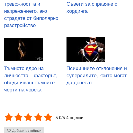
тревожността и
Съвети за справяне с
напрежението, ако
хординга
страдате от биполярно
разстройство
Тъмното ядро на
Психичните отклонения и
личността – факторът,
суперсилите, които могат
обединяващ тъмните
да донесат
черти на човека
5.0/5 4 оценки
Добави в любими