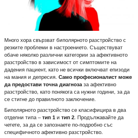
Много хора свързват биполярното разстройство с
резките проблеми в настроението. Съществуват
обаче няколко различни категории за афективното
разстройство в зависимост от симптомите на
дадения пациент, като не всички включват епизоди
на мания и депресия.
Само професионалист може
да предостави точна диагноза
за афективно
разстройство, като понякога са нужни години, за да
се стигне до правилното заключение.
Биполярното разстройство се класифицира в два
отделни типа –
тип 1
и
тип 2
. Продължавайте да
четете, за да се запознаете по-подробно със
специфичното афективно разстройство.