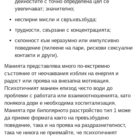
дейностите с точно определена цел се
увеличават; значително;
неспирни мисли и свръхвъзбуда;
трудности, свързани с концентрацията;
склонност към неразумно или импулсивно
поведение (пилеене на пари, рискови сексуални
контакти и други).
Манията представлява много по-екстремно
състояние от неочаквания изблик на енергия и
радост или проява на внезапна мотивация.
Психотичният маниен епизод често води до
проблеми с работата или взаимоотношенията, като
понякога дори е необходима хоспитализация.
Манията при биполярното разстройство тип 1 може
да приеме формата както на превъзбудено
поведение, така и на проява на раздразнителност,
така че никога не приемайте, че психотичният