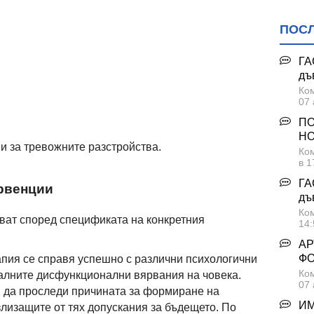
ПОС
ГА
дъ
Ком
07 
ПО
НО
и за тревожните разстройства.
Ком
в 1
ГА
рвенции
дъ
Ком
ават според спецификата на конкретния
14:
АР
Ф
пия се справя успешно с различни психологични
Ком
алните дисфункционални вярвания на човека.
07 
я да проследи причината за формиране на
ИМ
лизащите от тях допускания за бъдещето. По