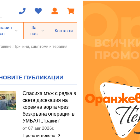
 начин
За
Контакти
вот
нас
тавяне: Причини, симптоми и терапия
НОВИТЕ ПУБЛИКАЦИИ
Спасиха мъж с рядка в
света дисекация на
коремна аорта чрез
безкръвна операция в
УМБАЛ „Тракия“
от 07 авг 2026г.
Прочети повече