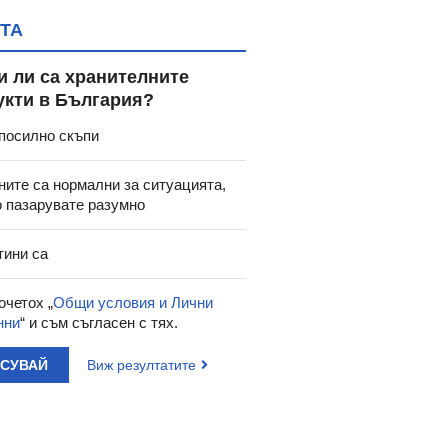
ТА
и ли са хранителните
укти в България?
посилно скъпи
ните са нормални за ситуацията,
о пазарувате разумно
тини са
очетох „
Общи условия и Лични
нни
“ и съм съгласен с тях.
АСУВАЙ
Виж резултатите