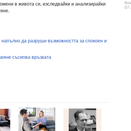
Ком
ромени в живота си, изследвайки и анализирайки
07 
яне.
 напълно да разруши възможността за спокоен и
тавяне съсипва връзката