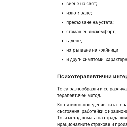
виене на свят;
изпотяване;
пресъхване на устата;
стомашен дискомфорт;
гадене;
изтръпване на крайници
и други симптоми, характерн
Психотерапевтични инте
Те са разнообразни и се различ
терапевтичен метод.
Когнитивно-поведенческата тера
състояния, работейки с ирацион
Този метод помага на страдащи
ирационалните страхове и произ