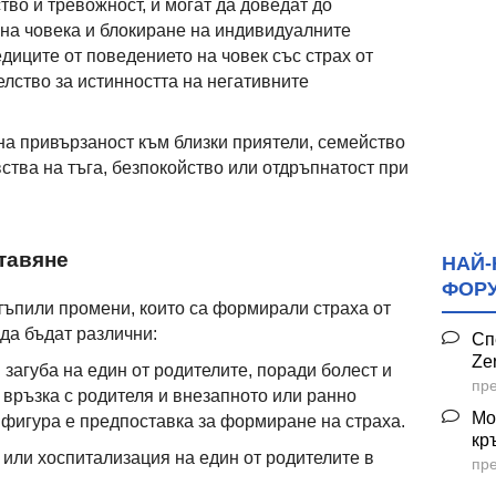
тво и тревожност, и могат да доведат до
на човека и блокиране на индивидуалните
диците от поведението на човек със страх от
елство за истинността на негативните
а привързаност към близки приятели, семейство
ства на тъга, безпокойство или отдръпнатост при
ставяне
НАЙ-
ФОР
стъпили промени, които са формирали страха от
да бъдат различни:
Сп
Ze
загуба на един от родителите, поради болест и
пре
 връзка с родителя и внезапното или ранно
Мо
о фигура е предпоставка за формиране на страха.
кр
или хоспитализация на един от родителите в
пре