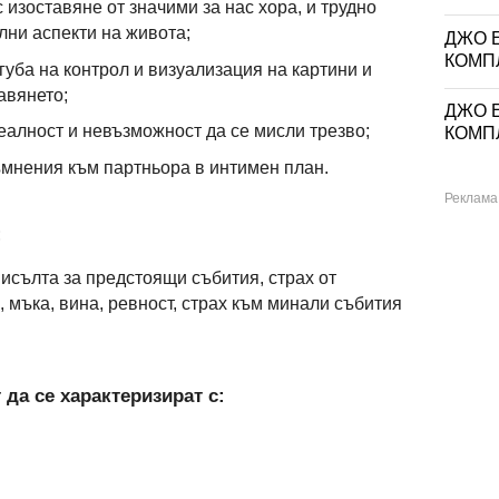
 изоставяне от значими за нас хора, и трудно
ни аспекти на живота;
ДЖО Е
КОМП
агуба на контрол и визуализация на картини и
авянето;
ДЖО Е
еалност и невъзможност да се мисли трезво;
КОМП
мнения към партньора в интимен план.
:
исълта за предстоящи събития, страх от
, мъка, вина, ревност, страх към минали събития
да се характеризират с: