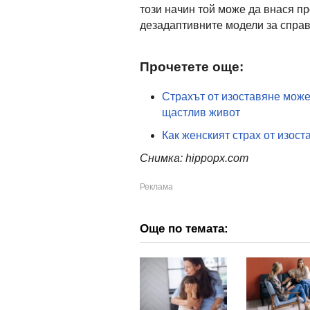
този начин той може да внася п
дезадаптивните модели за справ
Прочетете още:
Страхът от изоставяне може
щастлив живот
Как женският страх от изос
Снимка: hippopx.com
Още по темата: