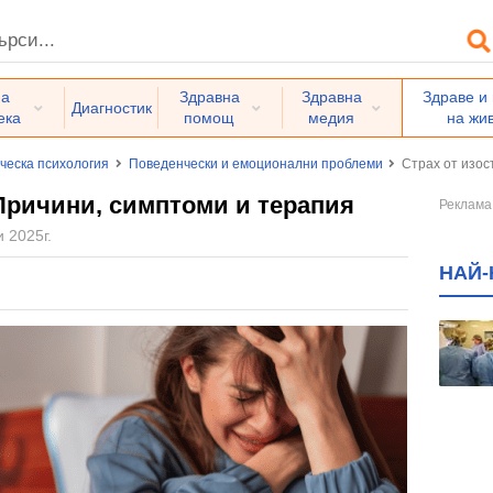
на
Здравна
Здравна
Здраве и
Диагностик
ека
помощ
медия
на жи
ческа психология
Поведенчески и емоционални проблеми
Страх от изос
 Причини, симптоми и терапия
 2025г.
НАЙ-