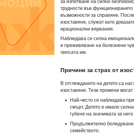
за изпитване на силно безпокойс
трудности във функционирането 
възможности за справяне. После
изоставяне, служат като доказат
ирационални вярвания.
Наблюдава се силна емоционалн
и преживяване на болезнени чув
липсата им.
Причини за страх от изо
В отглеждането на детето са на
изоставяне. Тези промени могат 
Най-често се наблюдава при 
смърт. Детето е имало силна
губене на значимата за нег
Продължително боледуване 
семейството.