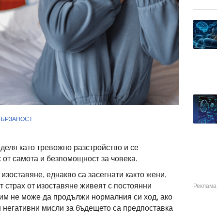
ВЪРЗАНОСТ
деля като тревожно разстройство и се
 от самота и безпомощност за човека.
изоставяне, еднакво са засегнати както жени,
т страх от изоставяне живеят с постоянни
им не може да продължи нормалния си ход, ако
зи негативни мисли за бъдещето са предпоставка