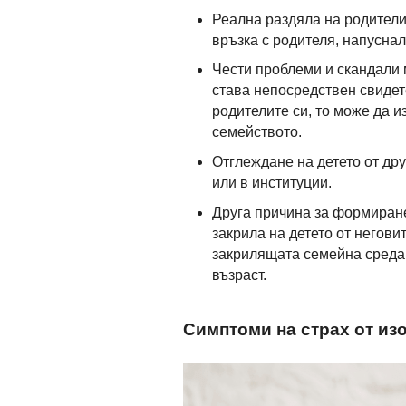
Реална раздяла на родители
връзка с родителя, напуснал
Чести проблеми и скандали 
става непосредствен свидет
родителите си, то може да и
семейството.
Отглеждане на детето от дру
или в институции.
Друга причина за формиране
закрила на детето от негови
закрилящата семейна среда 
възраст.
Симптоми на страх от из