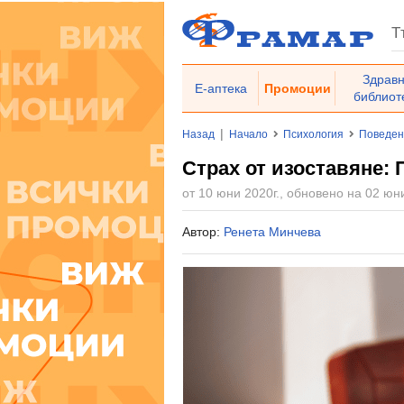
Здрав
Е-аптека
Промоции
библиот
|
Назад
Начало
Психология
Поведен
Страх от изоставяне:
от 10 юни 2020г., обновено на 02 юни
Автор:
Ренета Минчева