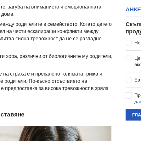
те; загуба на вниманието и емоционалната
АНКЕ
 дома.
Скъп
между родителите в семейството. Когато детето
прод
ел на чести ескалиращи конфликти между
зпитва силна тревожност да не се разпадне
Не
ги хора, различни от биологичните му родители,
Це
ак
 на страха е и прекалено голямата грижа и
Ев
те родители. По-късно отсъствието на
е предпоставка за висока тревожност в зряла
Пр
да
оставяне
ГЛ