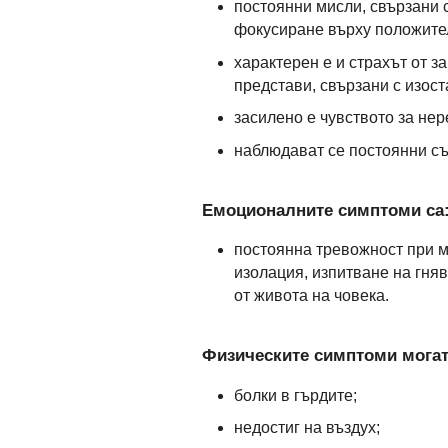
постоянни мисли, свързани с
фокусиране върху положител
характерен е и страхът от з
представи, свързани с изост
засилено е чувството за нер
наблюдават се постоянни съ
Емоционалните симптоми са
постоянна тревожност при м
изолация, изпитване на гняв
от живота на човека.
Физическите симптоми могат 
болки в гърдите;
недостиг на въздух;