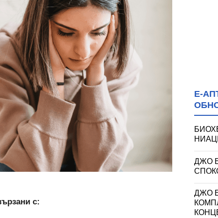
Е-АП
ОБН
БИОХ
НИАЦИ
ДЖО 
СПОКО
ДЖО Е
вързани с:
КОМП
КОНЦ