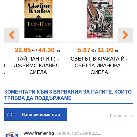
22.65
44.30
5.67
11.09
€
/
лв.
€
/
лв.
И
ТАЙ ПАН (I И II) -
СВЕТЪТ В КРАКАТА Й -
Г
 И
ДЖЕЙМС КЛАВЕЛ -
СВЕТЛА ИВАНОВА -
Н
СИЕЛА
СИЕЛА
КОМЕНТАРИ КЪМ 8 ВЯРВАНИЯ ЗА ПАРИТЕ, КОИТО
ТРЯБВА ДА ПОДДЪРЖАМЕ
Напиши коментар
0 коментара
www.framar.bg
на 06 August 2026 в 21:11