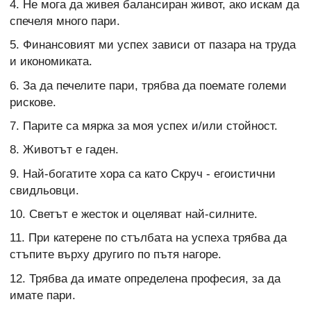
4. Не мога да живея балансиран живот, ако искам да
спечеля много пари.
5. Финансовият ми успех зависи от пазара на труда
и икономиката.
6. За да печелите пари, трябва да поемате големи
рискове.
7. Парите са мярка за моя успех и/или стойност.
8. Животът е гаден.
9. Най-богатите хора са като Скруч - егоистични
свидльовци.
10. Светът е жесток и оцеляват най-силните.
11. При катерене по стълбата на успеха трябва да
стъпите върху другиго по пътя нагоре.
12. Трябва да имате определена професия, за да
имате пари.