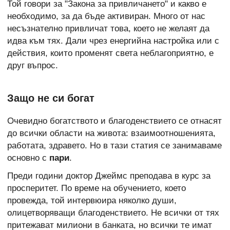
Той говори за "Закона за привличането" и какво е
необходимо, за да бъде активиран. Много от нас
несъзнателно привличат това, което не желаят да
идва към тях. Дали чрез енергийна настройка или с
действия, които променят света неблагоприятно, е
друг въпрос.
Защо не си богат
Очевидно богатството и благоденствието се отнасят
до всички области на живота: взаимоотношенията,
работата, здравето. Но в тази статия се занимаваме
основно с
пари
.
Преди години доктор Джеймс преподава в курс за
просперитет. По време на обучението, което
провежда, той интервюира няколко души,
олицетворяващи благоденствието. Не всички от тях
притежават милиони в банката, но всички те имат