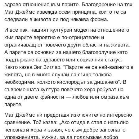
здраво отношение към парите. Благодарение на тях
Мат Джеймс извежда осем принципа, които те са
следвали в живота си под някаква формa.
И все пак, нашият културен модел на отношението
към парите вероятно е по-отрицателен и
ограничаващ от повечето други области на живота.
А парите са основни за нашето благополучие като
поддържане на здравето или социалния статус.
Както казва Зиг Зиглар, "Парите не са най-важното в
живота, но в много случаи са също толкова
необходими, колкото кислородът за дишането". В
съвременната култура повечето хора робуват на
една от двете крайности — любов или омраза към
парите.
Мат Джеймс ни представя изключително интересно
сравнение. Той казва: „Ако отида в стая с напълно
непознати хора и заявя, че съм добре запознат с
упражненията, нужни, за да поддържам добро