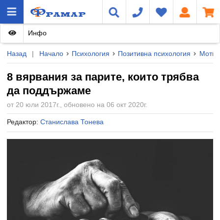
Инфо
Назад
|
Начало
Психология
Позитивна психология
Мотив
8 вярвания за парите, които трябва
да поддържаме
от 20 юли 2017г., обновено на 06 окт 2020г.
Редактор:
Станислава Тонева