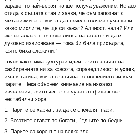
здраве, то най-вероятно ще получа уважение. Но ако
отида в същата стая и заявя, че съм запознат с
механизмите, с които да спечеля голяма сума пари,
какво мислите, че ще си кажат? Алчност, нали? Или
ако не алчност, то поне липса на каквото и да е
духовно извисяване — това би била присъдата,
която биха сложили.“
Точно както има културни идеи, които влияят на
разбиранията ни за красота, справедливост и
успех
,
има и такива, които повлияват отношението ни към
парите. Нека обърнем внимание на няколко
изявления, които често се чуват от финансово
нестабилни хора:
1. Парите се харчат, за да се спечелят пари.
2. Богатите стават по-богати, бедните по-бедни.
3. Парите са коренът на всяко зло.