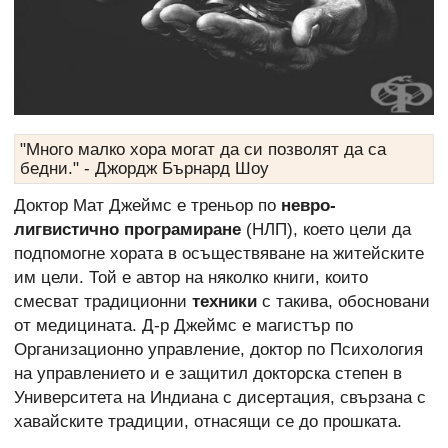
"Много малко хора могат да си позволят да са
бедни." - Джордж Бърнард Шоу
Доктор Мат Джеймс е треньор по
невро-
лигвистично програмиране
(НЛП), което цели да
подпомогне хората в осъществяване на житейските
им цели. Той е автор на няколко книги, които
смесват традиционни
техники
с такива, обосновани
от медицината. Д-р Джеймс е магистър по
Организационно управление, доктор по Психология
на управлението и е защитил докторска степен в
Университета на Индиана с дисертация, свързана с
хавайските традиции, отнасящи се до прошката.