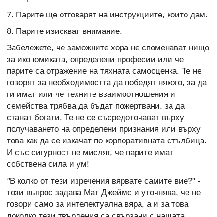
7. Парите ще отговарят на инструкциите, които дам.
8. Парите изискват внимание.
Забележете, че заможните хора не споменават нищо
за икономиката, определени професии или че
парите са отражение на тяхната самооценка. Те не
говорят за необходимостта да победят някого, за да
ги имат или че техните взаимоотношения и
семейства трябва да бъдат пожертвани, за да
станат богати. Те не се съсредоточават върху
получаването на определени признания или върху
това как да се изкачат по корпоративната стълбица.
И със сигурност не мислят, че парите имат
собствена сила и ум!
"
В колко от тези изречения вярвате самите вие?" -
този въпрос задава Мат Джеймс и уточнява, че не
говори само за интелектуална вяра, а и за това
доколко тези твърдения са свързани с нашата