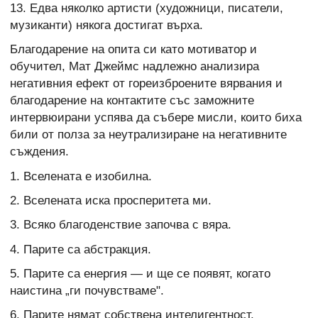
13. Едва няколко артисти (художници, писатели,
музиканти) някога достигат върха.
Благодарение на опита си като мотиватор и
обучител, Мат Джеймс надлежно анализира
негативния ефект от гореизброените вярвания и
благодарение на контактите със заможните
интервюирани успява да събере мисли, които биха
били от полза за неутрализиране на негативните
съждения.
1. Вселената е изобилна.
2. Вселената иска просперитета ми.
3. Всяко благоденствие започва с вяра.
4. Парите са абстракция.
5. Парите са енергия — и ще се появят, когато
наистина „ги почувстваме".
6. Парите нямат собствена интелигентност.