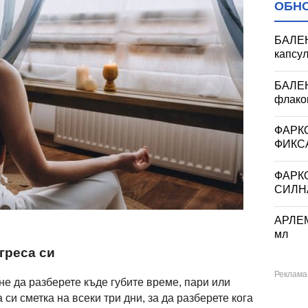
ОБН
БАЛЕ
капсул
БАЛЕ
флакон
ФАРК
ФИКС
ФАРК
СИЛН
АРЛЕ
мл
греса си
 да разберете къде губите време, пари или
си сметка на всеки три дни, за да разберете кога