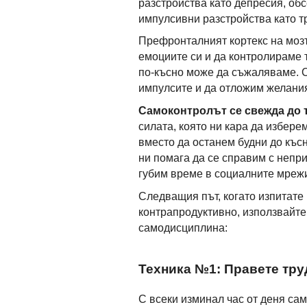
разстройства като депресия, об
импулсивни разстройства като 
Префронталният кортекс на мозъ
емоциите си и да контролираме т
по-късно може да съжаляваме. С
импулсите и да отложим желания
Самоконтролът се свежда до т
силата, която ни кара да избере
вместо да останем будни до къс
ни помага да се справим с непри
губим време в социалните мреж
Следващия път, когато изпитате
контрапродуктивно, използвайте 
самодисциплина:
Техника №1: Правете тру
С всеки изминал час от деня са