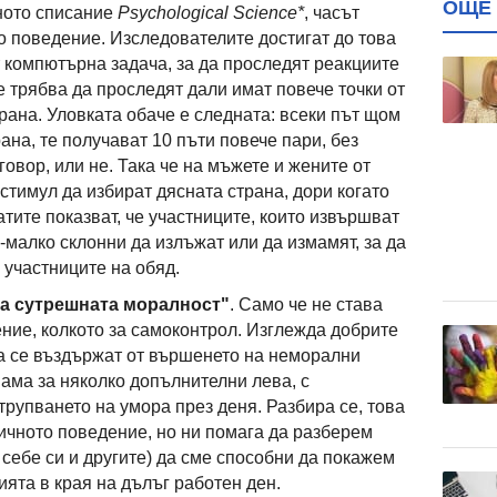
ОЩЕ 
ното списание
Psychological Science*
, часът
о поведение. Изследователите достигат до това
т компютърна задача, за да проследят реакциите
 трябва да проследят дали имат повече точки от
рана. Уловката обаче е следната: всеки път щом
ана, те получават 10 пъти повече пари, без
говор, или не. Така че на мъжете и жените от
стимул да избират дясната страна, дори когато
атите показват, че участниците, които извършват
-малко склонни да излъжат или да измамят, за да
 участниците на обяд.
на сутрешната моралност"
. Само че не става
ение, колкото за самоконтрол. Изглежда добрите
да се въздържат от вършенето на неморални
ама за няколко допълнителни лева, с
рупването на умора през деня. Разбира се, това
тичното поведение, но ни помага да разберем
 себе си и другите) да сме способни да покажем
ята в края на дълъг работен ден.