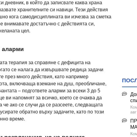
си дневник, в който да записвате каква храна
пазвате хранителните си навици. Тези действия
шно кога самодисциплината ви изчезва за сметка
не внимавате достатъчно с действията си,
желаната цел.
е аларми
ката терапия за справяне с дефицита на
огато се налага да извършвате редица задачи
те през много действия, като например
ПОС
бота, включваща вземане на душ, преобличане,
чантата – подгответе аларми за всеки 3 до 5
До
 ви напомнят за всичко, което се очаква да
сп
 че ако се случи да се разсеете, следващата
Ко
сирате обратно върху задачите, като по този
авг
енно време.
ПР
М
Ком