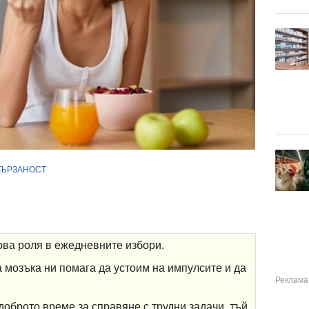
ВЪРЗАНОСТ
ва роля в ежедневните избори.
 мозъка ни помага да устоим на импулсите и да
оброто време за справяне с трудни задачи, тъй