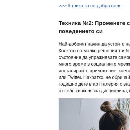
>>> 6 трика за по-добра воля
Техника №2: Променете с
поведението си
Най-добрият начин да устоите н
Колкото по-малко решения трябв
състояние да упражнявате самок
много време в социалните мрежи,
инсталирайте приложение, което
или Twitter. Накратко, не обрича
годишно дете в арт галерия с ва
от себе си желязна дисциплина, 