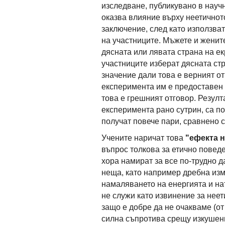
изследване, публикувано в науч
оказва влияние върху неетичнот
заключение, след като използва
на участниците. Мъжете и жените
дясната или лявата страна на ек
участниците изберат дясната стр
значение дали това е верният от
експеримента им е предоставен 
това е грешният отговор. Резулт
експеримента рано сутрин, са по
получат повече пари, сравнено с
Учените наричат това
"ефекта 
въпрос толкова за етично повед
хора намират за все по-трудно 
неща, като например дребна изм
намаляването на енергията и нат
не служи като извинение за нее
защо е добре да не очакваме (от
силна съпротива срещу изкушени