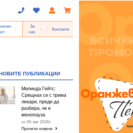
 начин
За
Контакти
вот
нас
НОВИТЕ ПУБЛИКАЦИИ
Мелинда Гейтс:
Срещнах се с трима
лекари, преди да
разбера, че е
менопауза
от 05 авг 2026г.
Прочети повече