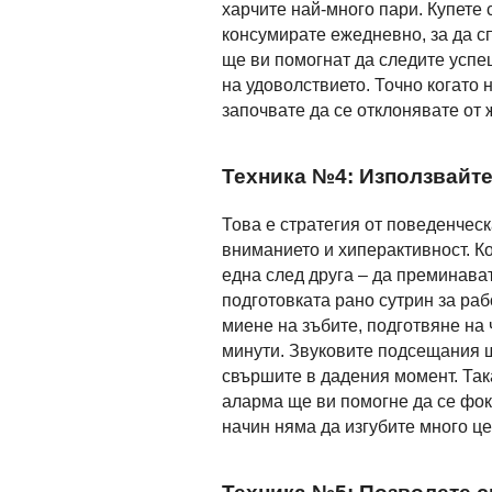
харчите най-много пари. Купете 
консумирате ежедневно, за да с
ще ви помогнат да следите успе
на удоволствието. Точно когато 
започвате да се отклонявате от 
Техника №4: Използвайт
Това е стратегия от поведенчес
вниманието и хиперактивност. К
една след друга – да преминава
подготовката рано сутрин за ра
миене на зъбите, подготвяне на 
минути. Звуковите подсещания ще
свършите в дадения момент. Така
аларма ще ви помогне да се фоку
начин няма да изгубите много ц