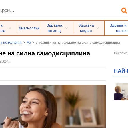
на
Здравна
Здравна
Здраве и
Диагностик
ека
помощ
медия
на жи
а психология
Аз
5 техники за изграждане на силна самодисциплина
ане на силна самодисциплина
2024г.
НАЙ-