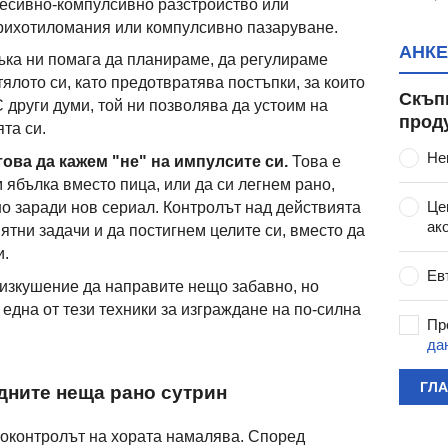
сесивно-компулсивно разстройство или
трихотиломания или компулсивно пазаруване.
АНКЕ
ка ни помага да планираме, да регулираме
ялото си, като предотвратява постъпки, за които
Скъп
 други думи, той ни позволява да устоим на
прод
та си.
Не
ова да кажем "не" на импулсите си.
Това е
м ябълка вместо пица, или да си легнем рано,
Це
но заради нов сериал. Контролът над действията
ак
ятни задачи и да постигнем целите си, вместо да
и.
Ев
 изкушение да направите нещо забавно, но
една от тези техники за изграждане на по-силна
Пр
да
ГЛ
дните неща рано сутрин
моконтролът на хората намалява. Според