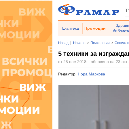
Здрав
Е-аптека
Промоции
библиот
|
Назад
Начало
Психология
Социалн
5 техники за изгражд
от 25 ное 2018г., обновено на 23 окт 
Редактор:
Нора Маркова