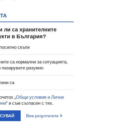
ТА
и ли са хранителните
укти в България?
посилно скъпи
ните са нормални за ситуацията,
о пазарувате разумно
тини са
очетох „
Общи условия и Лични
нни
“ и съм съгласен с тях.
АСУВАЙ
Виж резултатите