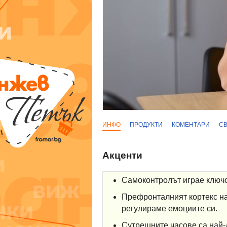
ИНФО
ПРОДУКТИ
КОМЕНТАРИ
С
Акценти
Самоконтролът играе ключо
Префронталният кортекс на
регулираме емоциите си.
Сутрешните часове са най-д