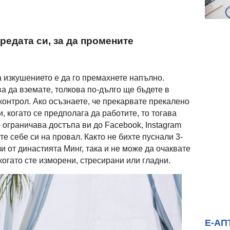
редата си, за да промените
а изкушението е да го премахнете напълно.
а да вземате, толкова по-дълго ще бъдете в
онтрол. Ако осъзнаете, че прекарвате прекалено
 когато се предполага да работите, то тогава
 ограничава достъпа ви до Facebook, Instagram
йте себе си на провал. Както не бихте пуснали 3-
зи от династията Минг, така и не може да очаквате
когато сте изморени, стресирани или гладни.
Е-АП