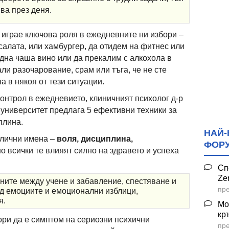
ва през деня.
 играе ключова роля в ежедневните ни избори –
салата, или хамбургер, да отидем на фитнес или
една чаша вино или да прекалим с алкохола в
али разочарование, срам или тъга, че не сте
 в някоя от тези ситуации.
контрол в ежедневието, клиничният психолог д-р
университет предлага 5 ефективни техники за
плина.
НАЙ-
злични имена –
воля, дисциплина,
ФОР
о всички те влияят силно на здравето и успеха
Сп
Ze
ите между учене и забавление, спестяване и
пре
ад емоциите и емоционални изблици,
я.
Мо
кр
ри да е симптом на сериозни психични
пре