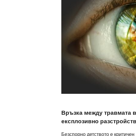
Връзка между травмата в
експлозивно разстройст
Безспорно детството е критичен