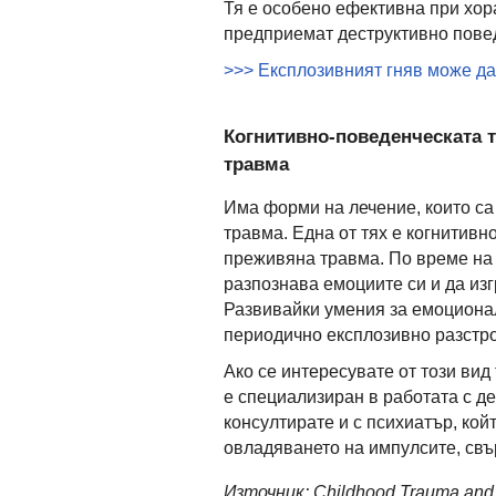
Тя е особено ефективна при хора
предприемат деструктивно пове
>>> Експлозивният гняв може да
Когнитивно-поведенческата 
травма
Има форми на лечение, които са
травма. Една от тях е когнитив
преживяна травма. По време на 
разпознава емоциите си и да и
Развивайки умения за емоционал
периодично експлозивно разстро
Ако се интересувате от този вид 
е специализиран в работата с де
консултирате и с психиатър, ко
овладяването на импулсите, свъ
Източник:
Childhood Trauma and I