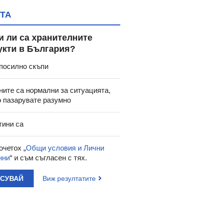
ТА
и ли са хранителните
укти в България?
посилно скъпи
ните са нормални за ситуацията,
о пазарувате разумно
тини са
очетох „
Общи условия и Лични
нни
“ и съм съгласен с тях.
АСУВАЙ
Виж резултатите