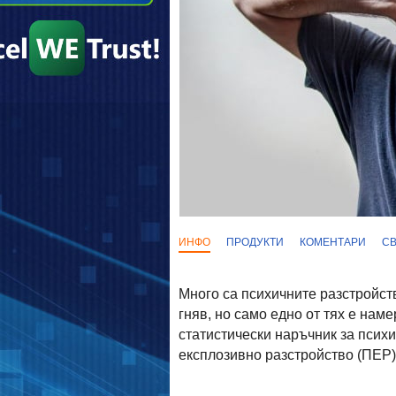
ИНФО
ПРОДУКТИ
КОМЕНТАРИ
С
Много са психичните разстройст
гняв, но само едно от тях е нам
статистически наръчник за псих
експлозивно разстройство (ПЕР),