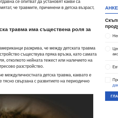
тдавна се опитват да установят какви са
мятат, че травмите, причинени в детска възраст,
АНКЕ
Скъп
прод
тска травма има съществена роля за
Не
американци разкрива, че между детската травма
Це
ак
стройство съществува пряка връзка, като самата
ля, отколкото нейната тежест или наличието на
тресово разстройство.
Ев
че междуличностната детска травма, каквато е
Пр
е тясно свързана с развитието на периодично
да
ГЛ