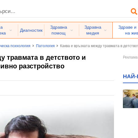
на
Здравна
Здравна
Здраве и
Диагностик
ека
помощ
медия
на жи
ческа психология
Патология
Каква е връзката между травмата в детств
у травмата в детството и
ивно разстройство
НАЙ-