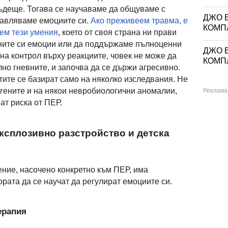
ъдеще. Тогава се научаваме да общуваме с
ДЖО Е
равляваме емоциите си.
Ако преживеем травма, е
КОМП
ем тези умения
, което от своя страна ни прави
ните си емоции или да поддържаме пълноценни
ДЖО Е
на контрол върху реакциите, човек не може да
КОМП
но гневните, и започва да се държи агресивно.
тите се базират само на няколко изследвания. Не
 гените и на някои невробиологични аномалии,
ат риска от ПЕР.
ксплозивно разстройство и детска
ние, насочено конкретно към ПЕР, има
ората да се научат да регулират емоциите си.
ерапия