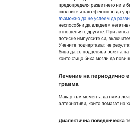
предопределя развитието ни в б
околните и как ефективно да уп
възможно да не успеем да разви
неспособни да владеем негатив
отношения с другите. При липса 
потисне импулсите си, включител
Учените подчертават, че резулта
бива да се подценява ролята на
които също биха могли да повиш
Лечение на периодично е
травма
Макар към момента да няма лече
алтернативи, които помагат на х
Диалектична поведенческа т