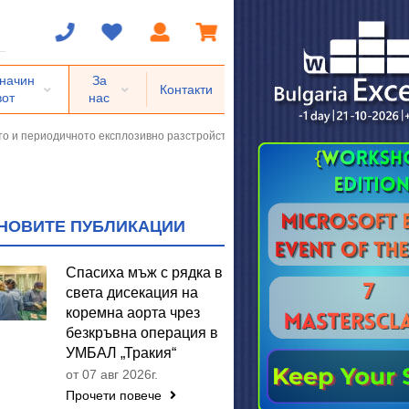
 начин
За
Контакти
вот
нас
ото и периодичното експлозивно разстройство
НОВИТЕ ПУБЛИКАЦИИ
Спасиха мъж с рядка в
света дисекация на
коремна аорта чрез
безкръвна операция в
УМБАЛ „Тракия“
от 07 авг 2026г.
Прочети повече