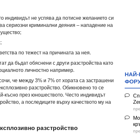
то индивидът не успява да потисне желанието си
ва сериозни криминални деяния – нападение на
мущество;
;
ветства по тежест на причината за нея.
гат да бъдат обяснени с други разстройства като
социалното личностно например.
НАЙ-
очи, че между 3% и 7% от хората са застрашени
ФОР
експлозивно разстройство. Обикновено то се
ай-късно през юношеството. Често индивидът
Сп
тройство, а последиците върху качеството му на
Ze
пре
Мо
кр
експлозивно разстройство
пре