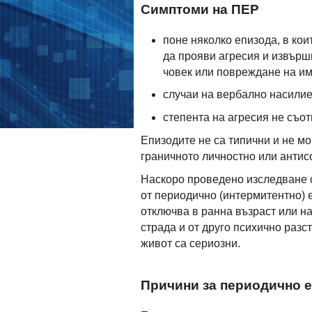
Симптоми на ПЕР
поне няколко епизода, в кои
да прояви агресия и извърш
човек или повреждане на и
случаи на вербално насилие
степента на агресия не съот
Епизодите не са типични и не мо
граничното личностно или анти
Наскоро проведено изследване с
от периодично (интермитентно) 
отключва в ранна възраст или н
страда и от друго психично разс
живот са сериозни.
Причини за периодично 