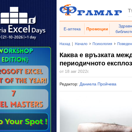
Здрав
Е-аптека
Промоции
библиот
|
Назад
Начало
Психология
Поведен
Каква е връзката межд
периодичното експлоз
от 18 авг 2022г.
Редактор:
Даниела Пройчева