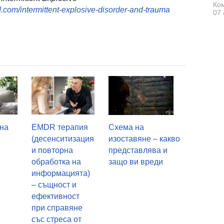
Ком
.com/intermittent-explosive-disorder-and-trauma
07 
 на
EMDR терапия
Схема на
(десенситизация
изоставяне – какво
и повторна
представлява и
обработка на
защо ви вреди
информацията)
– същност и
ефективност
при справяне
със стреса от