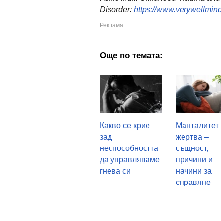
Disorder:
https://www.verywellmind
Още по темата:
Какво се крие
Манталитет
зад
жертва –
неспособността
същност,
да управляваме
причини и
гнева си
начини за
справяне