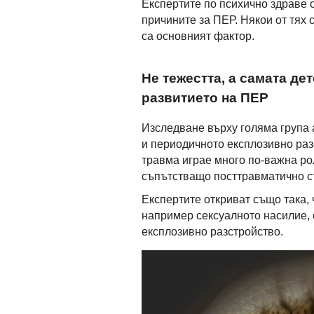
Експертите по психично здраве о
причините за ПЕР. Някои от тях с
са основният фактор.
Не тежестта, а самата де
развитието на ПЕР
Изследване върху голяма група 
и периодичното експлозивно раз
травма играе много по-важна ро
съпътстващо посттравматично с
Експертите откриват също така, 
например сексуалното насилие, 
експлозивно разстройство.