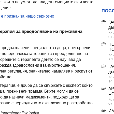
, които не умеят да владеят емоциите си и често
дение.
ПОС
 е признак за нещо сериозно
ГА
дъ
терапия за преодоляване на преживяна
Ком
07 
ПО
 предназначени специално за деца, претърпели
НО
но-поведенческата терапия за преодоляване на
Ком
в 1
срещите с терапевта детето се научава да
згражда здравословни взаимоотношения.
ГА
на регулация, значително намалява и рискът от
дъ
йство.
Ком
14:
терапия, е добре да се свържете с експерт, който
АР
ца, преживели травма. Бихте могли да се
Ф
йто да назначи медикаменти, подходящи за
Ком
рзани с периодичното експлозивно разстройство.
07 
ИМ
ntermittent Explosive