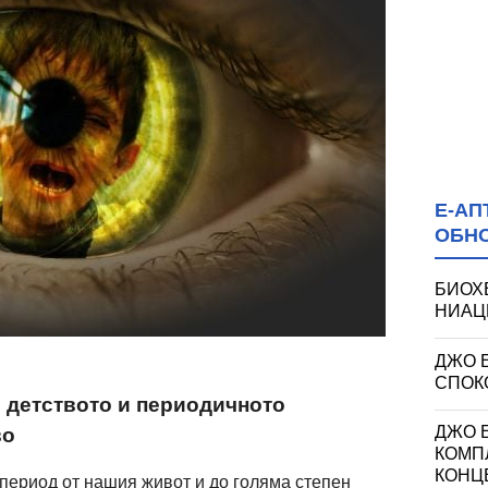
Е-АП
ОБН
БИОХ
НИАЦИ
ДЖО 
СПОКО
 детството и периодичното
ДЖО Е
во
КОМП
КОНЦ
 период от нашия живот и до голяма степен