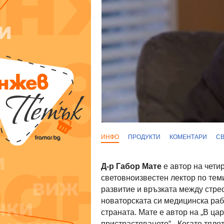
ИНФО
ПРОДУКТИ
КОМЕНТАРИ
С
Д-р Габор Мате
е автор на четир
световноизвестен лектор по теми
развитие и връзката между стрес
новаторската си медицинска раб
страната. Мате е автор на „В ца
пристрастяването“, „Когато тялот