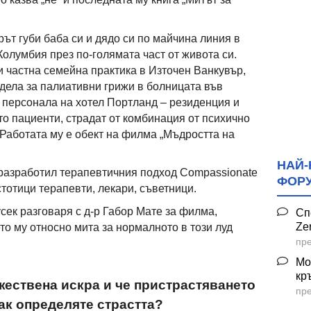
рът губи баба си и дядо си по майчина линия в
олумбия през по-голямата част от живота си.
и частна семейна практика в Източен Ванкувър,
дела за палиативни грижи в болницата във
а персонала на хотел Портланд – резиденция и
то пациенти, страдат от комбинация от психично
Работата му е обект на филма „Мъдростта на
НАЙ-
, разработил терапевтичния подход Compassionate
ФОР
 стотици терапевти, лекари, съветници.
ек разговаря с д-р Габор Мате за филма,
Сп
Ze
то му относно мита за нормалното в този луд
пре
Мо
кр
ожествена искра и че пристрастяването
пре
Как определяте страстта?