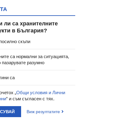
ТА
и ли са хранителните
укти в България?
посилно скъпи
ните са нормални за ситуацията,
о пазарувате разумно
тини са
очетох „
Общи условия и Лични
нни
“ и съм съгласен с тях.
АСУВАЙ
Виж резултатите