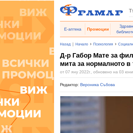
Здрав
Е-аптека
Промоции
библиот
|
Назад
Начало
Психология
Социалн
Д-р Габор Мате за фи
мита за нормалното в 
от 07 яну 2022г., обновено на 03 юни
Редактор:
Вероника Събова