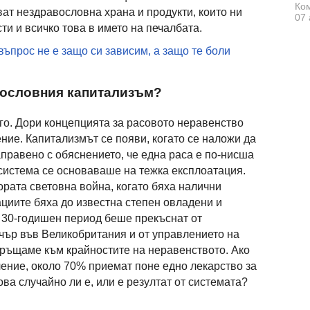
Ком
ват нездравословна храна и продукти, които ни
07 
ти и всичко това в името на печалбата.
въпрос не е защо си зависим, а защо те боли
вословния капитализъм?
его. Дори концепцията за расовото неравенство
ние. Капитализмът се появи, когато се наложи да
аправено с обяснението, че една раса е по-нисша
 система се основаваше на тежка експлоатация.
рата световна война, когато бяха налични
ациите бяха до известна степен овладени и
 30-годишен период беше прекъснат от
чър във Великобритания и от управлението на
връщаме към крайностите на неравенството. Ако
ение, около 70% приемат поне едно лекарство за
ва случайно ли е, или е резултат от системата?