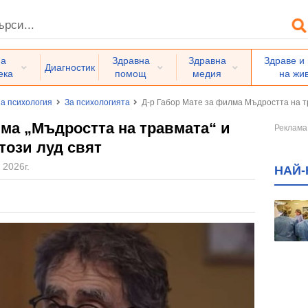
на
Здравна
Здравна
Здраве и
Диагностик
ека
помощ
медия
на жи
а психология
За психологията
Д-р Габор Мате за филма Мъдростта на тр
лма „Мъдростта на травмата“ и
този луд свят
 2026г.
НАЙ-