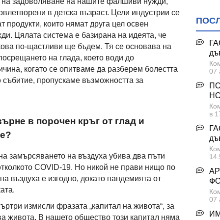
 на задоволяване на нашите фалшиви нужди,
овлетворени в детска възраст. Цели индустрии се
ПОС
т продукти, които нямат друга цел освен
ди. Цялата система е базирана на идеята, че
ГА
кова по-щастливи ще бъдем. Тя се основава на
дъ
 посрещането на глада, което води до
Ком
ичина, когато се опитваме да разберем болестта
07 
 събитие, пропускаме възможността за
ПО
НО
Ком
в 1
ърне в порочен кръг от глад и
ГА
ие?
дъ
Ком
ина замърсяването на въздуха убива два пъти
14:
отколкото COVID-19. Но никой не прави нищо по
АР
на въздуха е изгодно, докато пандемията от
Ф
ата.
Ком
07 
ртри измисли фразата „капитал на живота“, за
ИМ
ва живота. В нашето общество този капитал няма