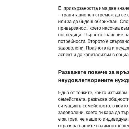
Е, привързаността има две знач
– гравитационен стремеж да се с
или за да бъдеш обгрижван. Спо
привързаност, което насочва към
последици. Първото значение на
потребности. Второто е свързано 
задоволени. Празнотата и неудо
аспект и до капитализъм в социа
Разкажете повече за връ
неудовлетворените нужд
Една от точките, които изтъквам
семействата, разкъсва общности
ситуации в семейството, в които
задоволени, което ги кара да тър
е за това, че нашето индивидуа
отразява нашите взаимоотношен