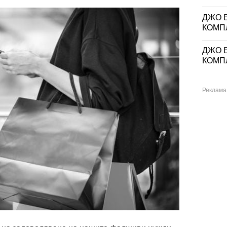
ДЖО Е
КОМП
ДЖО Е
КОМП