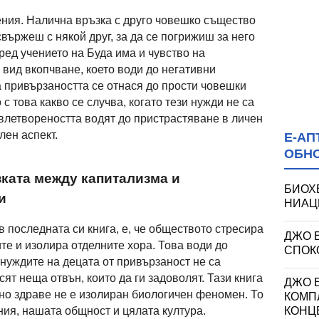
ения. Налична връзка с друго човешко същество
вържеш с някой друг, за да се погрижиш за него
ред учението на Буда има и чувство на
 вид вкопчване, което води до негативни
 привързаността се отнася до прости човешки
с това какво се случва, когато тези нужди не са
влетвореността водят до пристрастяване в личен
лен аспект.
Е-АП
ОБН
зката между капитализма и
БИОХ
и
НИАЦИ
 в последната си книга, е, че обществото стресира
ДЖО 
те и изолира отделните хора. Това води до
СПОКО
 нуждите на децата от привързаност не са
сят неща отвън, които да ги задоволят. Тази книга
ДЖО Е
лно здраве не е изолиран биологичен феномен. То
КОМП
ия, нашата общност и цялата култура.
КОНЦ