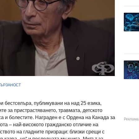
ВЪРЗАНОСТ
и бестселъра, публикувани на над 25 езика,
те за пристрастяването, травмата, детското
а и болестите. Награден е с Ордена на Канада за
ота – най-високото гражданско отличие на
рството на гладните призраци: близки срещи с
о казва „не“ и последната му книга „Митът за