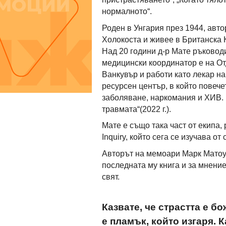
нормалното“.
Роден в Унгария през 1944, авто
Холокоста и живее в Британска К
Над 20 години д-р Мате ръковод
медицински координатор е на От
Ванкувър и работи като лекар н
ресурсен център, в който повече
заболяване, наркомания и ХИВ. 
травмата“(2022 г.).
Мате е също така част от екипа
Inquiry, който сега се изучава от
Авторът на мемоари Марк Матоус
последната му книга и за мнение
свят.
Казвате, че страстта е б
е пламък, който изгаря. 