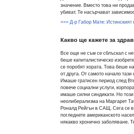
значение. Вместо това ни прода
убиват. Те насърчават зависимос
>>> Д-р Габор Мате: Истинският 
Какво ще кажете за здра
Все още не съм се сблъскал с н
беше капиталистическо изобрете
се поробят хората. Това беше н
от друга. От самото начало тази
Имаше гратисен период след Вто
повече социални услуги, корпор
имаше силни синдикати. Но този
неолиберализма на Маргарет Та
Роналд Рейгън в САЩ. Сега се 
погледнете американското насел
някакво хронично заболяване. То