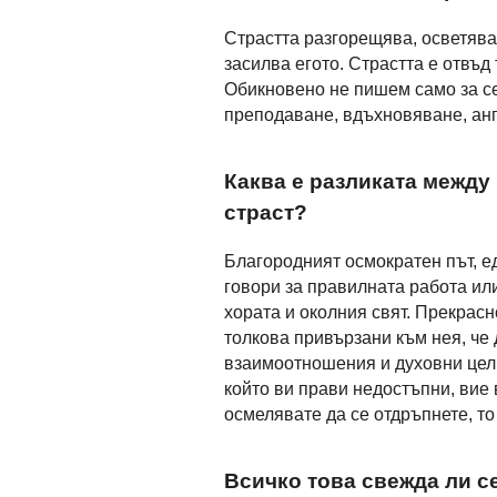
Страстта разгорещява, осветява 
засилва егото. Страстта е отвъд
Обикновено не пишем само за се
преподаване, вдъхновяване, анг
Каква е разликата между
страст?
Благородният осмократен път, е
говори за правилната работа ил
хората и околния свят. Прекрасно
толкова привързани към нея, че 
взаимоотношения и духовни цели
който ви прави недостъпни, вие 
осмелявате да се отдръпнете, т
Всичко това свежда ли с