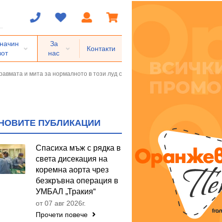
 начин
За
Контакти
вот
нас
авмата и мита за нормалното в този луд свят
НОВИТЕ ПУБЛИКАЦИИ
Спасиха мъж с рядка в
света дисекация на
коремна аорта чрез
безкръвна операция в
УМБАЛ „Тракия“
от 07 авг 2026г.
Прочети повече