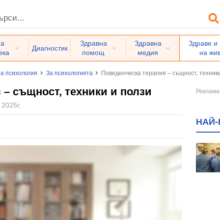
на
Здравна
Здравна
Здраве и
Диагностик
ека
помощ
медия
на жи
а психология
За психологията
Поведенческа терапия – същност, техник
 – същност, техники и ползи
 2025г.
НАЙ-