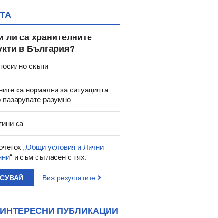
ТА
и ли са хранителните
укти в България?
посилно скъпи
ните са нормални за ситуацията,
о пазарувате разумно
тини са
очетох „
Общи условия и Лични
нни
“ и съм съгласен с тях.
АСУВАЙ
Виж резултатите
ИНТЕРЕСНИ ПУБЛИКАЦИИ