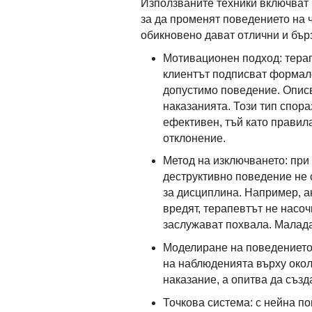
Използваните техники включват 
за да променят поведението на ч
обикновено дават отлични и бърз
Мотивационен подход: терапе
клиентът подписват формале
допустимо поведение. Описв
наказанията. Този тип спор
ефективен, тъй като правила
отклонение.
Метод на изключването: при
деструктивно поведение не 
за дисциплина. Например, а
вредят, терапевтът не насоч
заслужават похвала. Малада
Моделиране на поведението:
на наблюденията върху окол
наказание, а опитва да създ
Точкова система: с нейна п