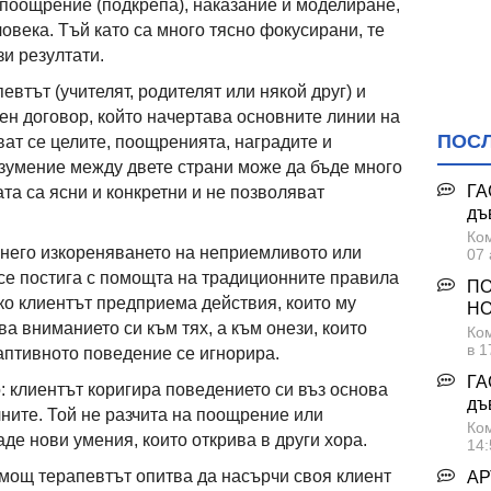
поощрение (подкрепа), наказание и моделиране,
овека. Тъй като са много тясно фокусирани, те
и резултати.
втът (учителят, родителят или някой друг) и
н договор, който начертава основните линии на
ПОС
ат се целите, поощренията, наградите и
азумение между двете страни може да бъде много
ГА
та са ясни и конкретни и не позволяват
дъ
Ком
 него изкореняването на неприемливото или
07 
се постига с помощта на традиционните правила
ПО
ко клиентът предприема действия, които му
НО
ва вниманието си към тях, а към онези, които
Ком
в 1
птивното поведение се игнорира.
ГА
 клиентът коригира поведението си въз основа
дъ
ните. Той не разчита на поощрение или
Ком
аде нови умения, които открива в други хора.
14:
омощ терапевтът опитва да насърчи своя клиент
АР