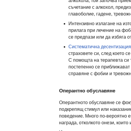
алкохола, той започва прием
съчетание с алкохол, преди
главоболие, гадене, тревож
Интензивно излагане на изто
прилага при лечение на фо
се предпази или да избяга о
Систематична десентизация
страховете си, след което се
С помощта на терапевта си т
постепенно се приближават 
справяне с фобии и тревожн
Оперантно обуславяне
Оперантното обуславяне се фоку
подкрепящ стимул или наказание
поведение. Много по-вероятно е 
награда, отколкото онези, които