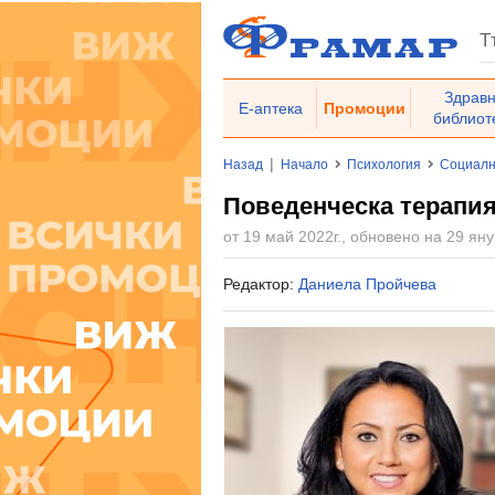
Здрав
Е-аптека
Промоции
библиот
|
Назад
Начало
Психология
Социалн
Поведенческа терапия
от 19 май 2022г., обновено на 29 яну
Редактор:
Даниела Пройчева