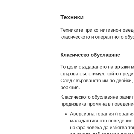
Техники
Техниките при когнитивно-повед
класическото и оперантното обу
Класическо обуславяне
То цели създаването на връзки 
свързва със стимул, който пред
След свързването им по двойки,
реакция.
Класическото обуславяне разчита
предизвика промяна в поведение
Аверсивна терапия (терапия
маладаптивното поведение и
накара човека да избягва то