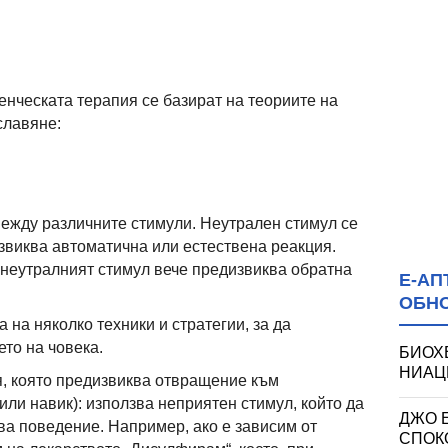
енческата терапия се базират на теориите на
славяне:
между различните стимули. Неутрален стимул се
извиква автоматична или естествена реакция.
 неутралният стимул вече предизвиква обратна
Е-АП
ОБН
 на няколко техники и стратегии, за да
то на човека.
БИОХ
НИАЦИ
, която предизвиква отвращение към
ли навик): използва неприятен стимул, който да
ДЖО 
ва поведение. Например, ако е зависим от
СПОКО