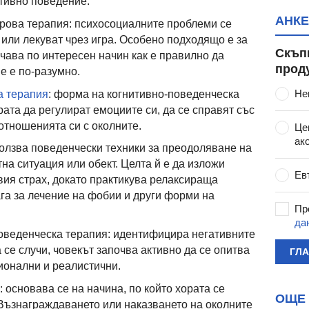
тивно поведение.
АНКЕ
рова терапия: психосоциалните проблеми се
 или лекуват чрез игра. Особено подходящо е за
Скъп
аучава по интересен начин как е правилно да
прод
е е по-разумно.
Не
а терапия
: форма на когнитивно-поведенческа
рата да регулират емоциите си, да се справят със
отношенията си с околните.
Це
ак
олзва поведенчески техники за преодоляване на
тна ситуация или обект. Целта й е да изложи
Ев
вия страх, докато практикува релаксираща
ага за лечение на фобии и други форми на
Пр
да
веденческа терапия: идентифицира негативните
а се случи, човекът започва активно да се опитва
ГЛ
ционални и реалистични.
 основава се на начина, по който хората се
ОЩЕ 
Възнаграждаването или наказването на околните