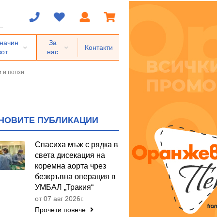
 начин
За
Контакти
вот
нас
и и ползи
НОВИТЕ ПУБЛИКАЦИИ
Спасиха мъж с рядка в
света дисекация на
коремна аорта чрез
безкръвна операция в
УМБАЛ „Тракия“
от 07 авг 2026г.
Прочети повече