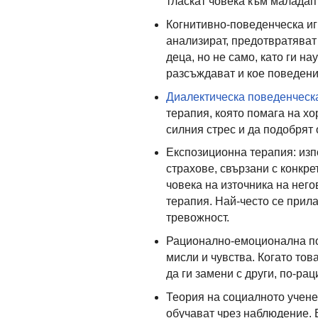
тласкат човека към маладап
Когнитивно-поведенческа иг
анализират, предотвратяват
деца, но не само, като ги н
разсъждават и кое поведени
Диалектическа поведенческ
терапия, която помага на хо
силния стрес и да подобрят 
Експозиционна терапия: изп
страхове, свързани с конкре
човека на източника на него
терапия. Най-често се прил
тревожност.
Рационално-емоционална по
мисли и чувства. Когато тов
да ги замени с други, по-ра
Теория на социалното учене:
обучават чрез наблюдение. 