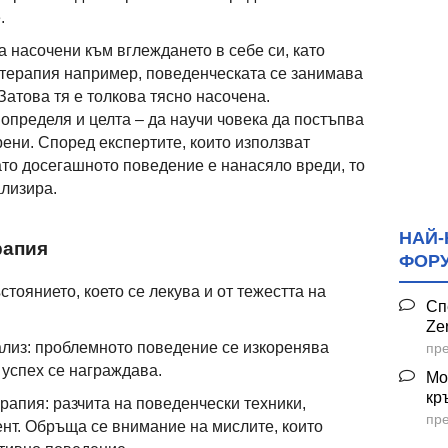
.
са насочени към вглеждането в себе си, като
 терапия например, поведенческата се занимава
Затова тя е толкова тясно насочена.
определя и целта – да научи човека да постъпва
орени. Според експертите, които използват
ато досегашното поведение е нанасяло вреди, то
ализира.
НАЙ-
рапия
ФОР
стоянието, което се лекува и от тежестта на
Сп
Ze
лиз: проблемното поведение се изкоренява
пре
и успех се награждава.
Мо
кр
рапия: разчита на поведенчески техники,
пре
ент. Обръща се внимание на мислите, които