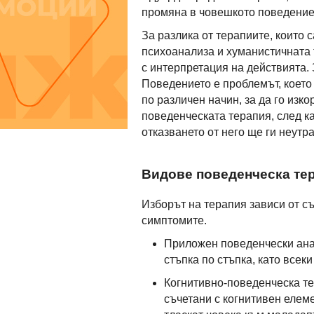
промяна в човешкото поведение
За разлика от терапиите, които 
психоанализа и хуманистичната
с интерпретация на действията. 
Поведението е проблемът, което 
по различен начин, за да го изк
поведенческата терапия, след к
отказването от него ще ги неутр
Видове поведенческа те
Изборът на терапия зависи от съ
симптомите.
Приложен поведенчески ана
стъпка по стъпка, като всек
Когнитивно-поведенческа те
съчетани с когнитивен елем