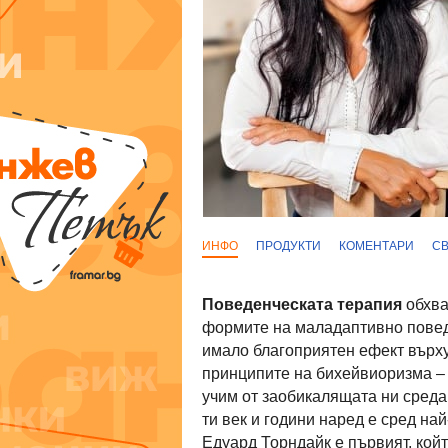
ИНФО
ПРОДУКТИ
КОМЕНТАРИ
С
Поведенческата терапия
обхва
формите на маладаптивно поведе
имало благоприятен ефект върху
принципите на бихейвиоризма – 
учим от заобикалящата ни среда.
ти век и години наред е сред на
Едуард Торндайк е първият, койт