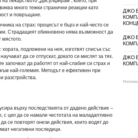
 на лекарството „Дисулфирам“, което, при
звиква много тежки странични реакции като
ДЖО Е
ност и повръщане.
КОМП
КОНЦ
чника на страх: процесът е бърз и най-често се
бии. Страдащият обикновено няма възможност да
ДЖО Е
т мястото.
КОМП
: хората, подложени на нея, изготвят списък със
 научават да се отпускат, докато си мислят за тях.
ДЖО Е
е започват да работят от най-слабия си страх и
КОМП
към най-големия. Методът е ефективен при
и разстройства.
сира върху последствията от дадено действие –
, с цел да се намали честотата на маладаптивно
да се повторят онези действия, които водят до
 имат негативни последици.