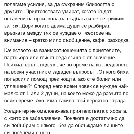
полагаме усилия, за да съхраним близостта с
другите. Приятелствата умират, когато бъдат
оставени на произвола на съдбата и не се грижим
за тях. Дори когато двама души се разбират,
връзката между тях се нуждае от жестове на
внимание – кратко мило съобщение, кафе, разходка.
Качеството на взаимоотношенията с приятелите,
партньора или пък съседа също е от значение.
Психиатърът споделя, че по време на изследването
на всеки участник е зададен въпросът „От кого биха
потърсили помощ през нощта, ако сте болни или
уплашени?“ Според него всеки човек се нуждае най-
малко от 1 или 2 души, на които може да разчита по
всяко време. Ако няма такива, той вероятно страда.
Уолдингер не омаловажава приятелствата с хората,
с които се забавляваме. Понякога е достатъчно да
си побъбрим с някого, без да обсъждаме личните
си проблеми с него.