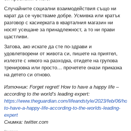
Случайните социални взаимодействия също ни
карат да се чувстваме добре. Усмивка или кратък
разговор с касиерката в кварталния магазин ни
носят усещане за принадлежност, а то ни прави
щастливи.
Затова, ако искате да сте по-здрави и
удовлетворени от живота си, пишете на приятел,
излезте с някого на разходка, отидете на групова
тренировка или просто… прочетете онази приказка
на детето си отново.
Източник:
Forget regret! How to have a happy life –
according to the world’s leading expert:
https://www.theguardian.com/lifeandstyle/2023/feb/06/how
to-have-a-happy-life-according-to-the-worlds-leading-
expert
Снимка: twitter.com