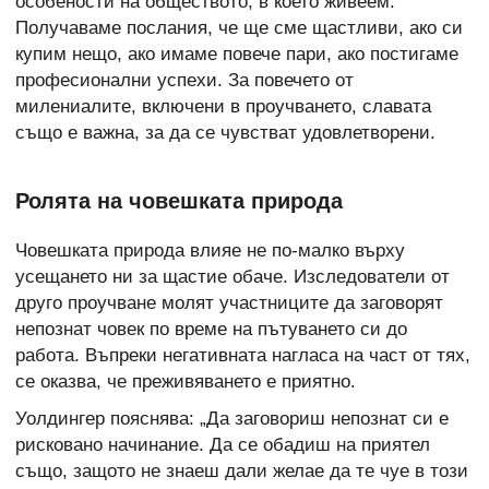
особености на обществото, в което живеем.
Получаваме послания, че ще сме щастливи, ако си
купим нещо, ако имаме повече пари, ако постигаме
професионални успехи. За повечето от
милениалите, включени в проучването, славата
също е важна, за да се чувстват удовлетворени.
Ролята на човешката природа
Човешката природа влияе не по-малко върху
усещането ни за щастие обаче. Изследователи от
друго проучване молят участниците да заговорят
непознат човек по време на пътуването си до
работа. Въпреки негативната нагласа на част от тях,
се оказва, че преживяването е приятно.
Уолдингер пояснява: „Да заговориш непознат си е
рисковано начинание. Да се обадиш на приятел
също, защото не знаеш дали желае да те чуе в този