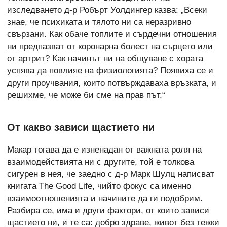
изследването д-р Робърт Уолдингер казва: „Всеки
знае, че психиката и тялото ни са неразривно
свързани. Как обаче топлите и сърдечни отношения
ни предпазват от коронарна болест на сърцето или
от артрит? Как начинът ни на общуване с хората
успява да повлияе на физиологията? Появиха се и
други проучвания, които потвърждаваха връзката, и
решихме, че може би сме на прав път.“
От какво зависи щастието ни
Макар тогава да е изненадан от важната роля на
взаимодействията ни с другите, той е толкова
сигурен в нея, че заедно с д-р Марк Шулц написват
книгата The Good Life, чийто фокус са именно
взаимоотношенията и начините да ги подобрим.
Разбира се, има и други фактори, от които зависи
щастието ни, и те са: добро здраве, живот без тежки