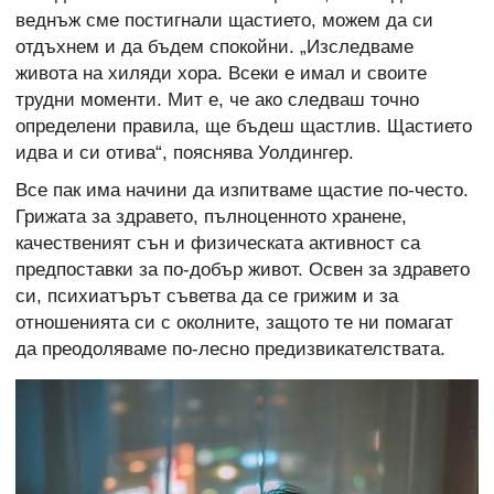
веднъж сме постигнали щастието, можем да си
отдъхнем и да бъдем спокойни. „Изследваме
живота на хиляди хора. Всеки е имал и своите
трудни моменти. Мит е, че ако следваш точно
определени правила, ще бъдеш щастлив. Щастието
идва и си отива“, пояснява Уолдингер.
Все пак има начини да изпитваме щастие по-често.
Грижата за здравето, пълноценното хранене,
качественият сън и физическата активност са
предпоставки за по-добър живот. Освен за здравето
си, психиатърът съветва да се грижим и за
отношенията си с околните, защото те ни помагат
да преодоляваме по-лесно предизвикателствата.