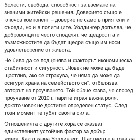
болести, свобода, способност за вземане на
значими житейски решения. Доверието също е
ключов компонент – доверие не само в приятели и
съседи, но и в политиците. Уолдингер допълва, че
доброволците често споделят, че щедростта и
възможностите да бъдат щедри също им носи
удовлетворение от живота.
Не бива да се подценява и факторът икономическа
стабилност и сигурност. „Човек не може да бъде
щастлив, ако се страхува, че няма да може да
осигури храна на семейството си“, отбелязва
авторът на проучването. Той обаче казва, че според
проучване от 2010 г. парите играя важна роля,
докато човек не достигне определен статус. След
този момент те губят своята сила.
Отношенията с другите хора се оказват
единственият устойчив фактор за добър
живот. Както казва Уолдингер: „Щастието е в това да