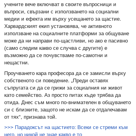
учените вече включват в своите въпросници и
въпроси, свързани с използването на социални
медии и ефекта им върху усещането за щастие.
Харвардският екип установява, че активното
използване на социалните платформи за общуване
може да ни направи по-щастливи, но ако е пасивно
(само следим какво се случва с другите) е
възможно да се почувстваме по-самотни и
нещастни.
Проучването кара професора да се замисли върху
собственото си поведение. „Преди оставях
съпругата си да се грижи за социалния ни живот
като семейство. Аз просто питах къде трябва да
отида. Днес съм много по-внимателен в общуването
си с близките, защото не искам да се отдалечавам
от тях“, признава той.
>>> Парадоксът на щастието: Всеки се стреми към
него, но никой не знае какво е то