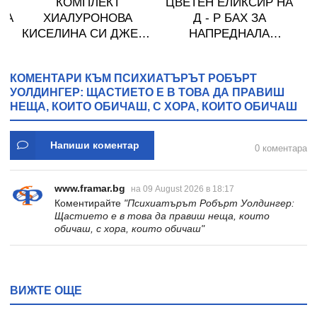
КОМПЛЕКТ
ЦВЕТЕН ЕЛИКСИР НА
ДА
ХИАЛУРОНОВА
Д - Р БАХ ЗА
КИСЕЛИНА СИ ДЖЕЛИ
НАПРЕДНАЛА
желирани стика 2 кутии
ВЪЗРАСТ 20 мл
* 31
КОМЕНТАРИ КЪМ ПСИХИАТЪРЪТ РОБЪРТ
УОЛДИНГЕР: ЩАСТИЕТО Е В ТОВА ДА ПРАВИШ
НЕЩА, КОИТО ОБИЧАШ, С ХОРА, КОИТО ОБИЧАШ
Напиши коментар
0 коментара
www.framar.bg
на 09 August 2026 в 18:17
Коментирайте
"Психиатърът Робърт Уолдингер:
Щастието е в това да правиш неща, които
обичаш, с хора, които обичаш"
ВИЖТЕ ОЩЕ