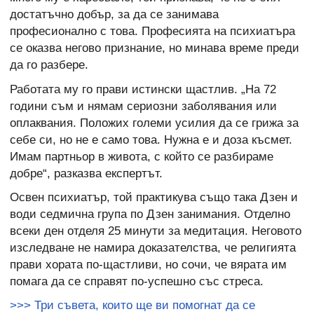
достатъчно добър, за да се занимава
професионално с това. Професията на психиатъра
се оказва негово признание, но минава време преди
да го разбере.
Работата му го прави истински щастлив. „На 72
години съм и нямам сериозни заболявания или
оплаквания. Положих големи усилия да се грижа за
себе си, но не е само това. Нужна е и доза късмет.
Имам партньор в живота, с който се разбираме
добре“, разказва експертът.
Освен психиатър, той практикува също така Дзен и
води седмична група по Дзен занимания. Отделно
всеки ден отделя 25 минути за медитация. Неговото
изследване не намира доказателства, че религията
прави хората по-щастливи, но сочи, че вярата им
помага да се справят по-успешно със стреса.
>>> Три съвета, които ще ви помогнат да се