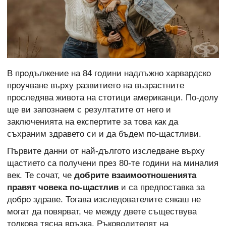
В продължение на 84 години надлъжно харвардско
проучване върху развитието на възрастните
проследява живота на стотици американци. По-долу
ще ви запознаем с резултатите от него и
заключенията на експертите за това как да
съхраним здравето си и да бъдем по-щастливи.
Първите данни от най-дългото изследване върху
щастието са получени през 80-те години на миналия
век. Те сочат, че
добрите взаимоотношенията
правят човека по-щастлив
и са предпоставка за
добро здраве. Тогава изследователите сякаш не
могат да повярват, че между двете съществува
толкова тясна връзка. Ръководителят на