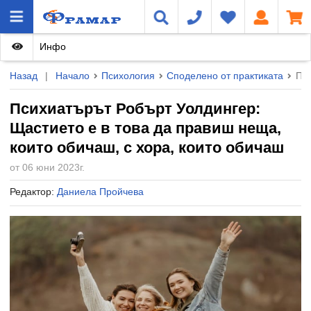
Инфо
Назад
|
Начало
Психология
Споделено от практиката
Пси
Психиатърът Робърт Уолдингер:
Щастието е в това да правиш неща,
които обичаш, с хора, които обичаш
от 06 юни 2023г.
Редактор:
Даниела Пройчева