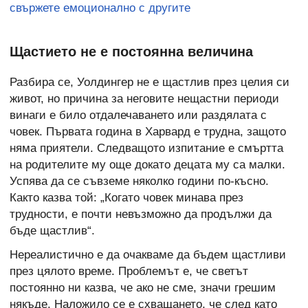
свържете емоционално с другите
Щастието не е постоянна величина
Разбира се, Уолдингер не е щастлив през целия си
живот, но причина за неговите нещастни периоди
винаги е било отдалечаването или раздялата с
човек. Първата година в Харвард е трудна, защото
няма приятели. Следващото изпитание е смъртта
на родителите му още докато децата му са малки.
Успява да се съвземе няколко години по-късно.
Както казва той: „Когато човек минава през
трудности, е почти невъзможно да продължи да
бъде щастлив“.
Нереалистично е да очакваме да бъдем щастливи
през цялото време. Проблемът е, че светът
постоянно ни казва, че ако не сме, значи грешим
някъде. Наложило се е схващането, че след като