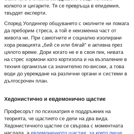
колкото и цигарите. Тя се превръща в епидемия,
твърдят експерти.
Според Уолдингер общуването с околните ни помага
да преборим стреса, а той е неизменна част от
живота ни. При самотните и социално изолирани
хора реакцията „бий се или бягай“ е активна през
цялото време. Дори когато не е в своя пик, нивата
на стрес хормони като кортизола и на възпаление в
техния организъм са значително по-високи, а това
води до увреждане на различни органи и системи в
дългосрочен план.
Хедонистично и евдемонично щастие
Професорът по психиатрия е поддръжник на
теорията, че щастието се дели на два вида.
Хедонистичното щастие се свързва с моментната
наслада, а
евдемоничното щастие, за което пише