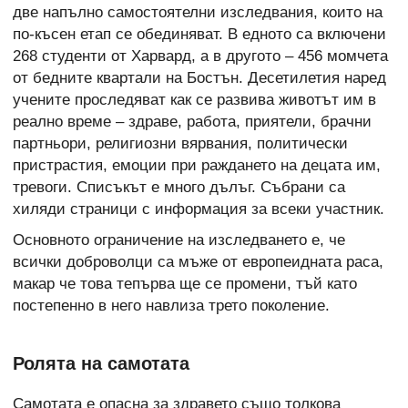
две напълно самостоятелни изследвания, които на
по-късен етап се обединяват. В едното са включени
268 студенти от Харвард, а в другото – 456 момчета
от бедните квартали на Бостън. Десетилетия наред
учените проследяват как се развива животът им в
реално време – здраве, работа, приятели, брачни
партньори, религиозни вярвания, политически
пристрастия, емоции при раждането на децата им,
тревоги. Списъкът е много дълъг. Събрани са
хиляди страници с информация за всеки участник.
Основното ограничение на изследването е, че
всички доброволци са мъже от европеидната раса,
макар че това тепърва ще се промени, тъй като
постепенно в него навлиза трето поколение.
Ролята на самотата
Самотата е опасна за здравето също толкова