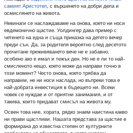
самият Аристотел
, с вършенето на добри дела и
осмислянето на живота.
Невинаги се наслаждаваме на онова, което ни носи
евдемонично щастие. Уолдингер дава пример с
четенето на една и съща приказка на детето вечер
преди сън. Да, за родителя вероятно след десетото
прочитане преживяването вече не е забавно,
особено ако е имал и тежък ден. Но не е ли то най-
смисленото нещо, което може да направи точно в
този момент? Често онова, което трябва да
направим, не ни носи наслада, но въпреки това е
най-добрата инвестиция в бъдещето ни. Всеки
човек се нуждае и от приятни занимания, и от
такива, които придават смисъл на живота му.
Освен това ние, хората, рядко знаем наистина какво
ни прави щастливи. Нашата представа за щастие е
формирана до известна степен от културните