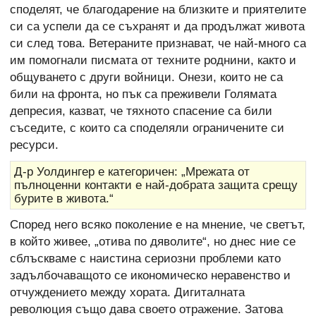
споделят, че благодарение на близките и приятелите
си са успели да се съхранят и да продължат живота
си след това. Ветераните признават, че най-много са
им помогнали писмата от техните роднини, както и
общуването с други войници. Онези, които не са
били на фронта, но пък са преживели Голямата
депресия, казват, че тяхното спасение са били
съседите, с които са споделяли ограничените си
ресурси.
Д-р Уолдингер е категоричен: „Мрежата от
пълноценни контакти е най-добрата защита срещу
бурите в живота.“
Според него всяко поколение е на мнение, че светът,
в който живее, „отива по дяволите“, но днес ние се
сблъскваме с наистина сериозни проблеми като
задълбочаващото се икономическо неравенство и
отчуждението между хората. Дигиталната
революция също дава своето отражение. Затова