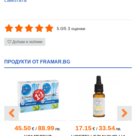
самотата
5.0/5 3 оценки
Добави в любими
ПРОДУКТИ ОТ FRAMAR.BG
45.50
88.99
17.15
33.54
.
€
/
лв.
€
/
лв.