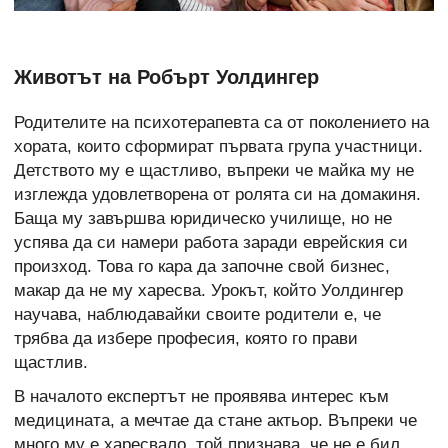
Животът на Робърт Уолдингер
Родителите на психотерапевта са от поколението на
хората, които сформират първата група участници.
Детството му е щастливо, въпреки че майка му не
изглежда удовлетворена от ролята си на домакиня.
Баща му завършва юридическо училище, но не
успява да си намери работа заради еврейския си
произход. Това го кара да започне свой бизнес,
макар да не му харесва. Урокът, който Уолдингер
научава, наблюдавайки своите родители е, че
трябва да избере професия, която го прави
щастлив.
В началото експертът не проявява интерес към
медицината, а мечтае да стане актьор. Въпреки че
много му е харесвало, той признава, че не е бил